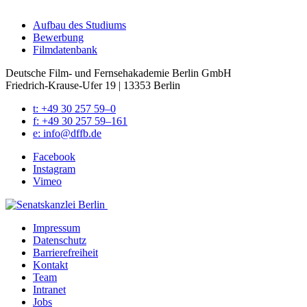
Auf­bau des Stu­di­ums
Bewer­bung
Film­da­ten­bank
Deutsche Film- und Fernseh­akademie Berlin GmbH
Friedrich-Krause-Ufer 19 | 13353 Berlin
t: +49 30 257 59–0
f: +49 30 257 59–161
e: info@​dffb.​de
Face­book
Insta­gram
Vimeo
Impres­sum
Daten­schutz
Bar­rie­re­frei­heit
Kon­takt
Team
Intra­net
Jobs