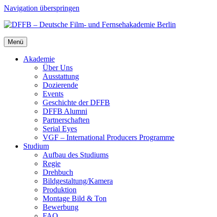
Navigation überspringen
Menü
Aka­de­mie
Über Uns
Aus­stat­tung
Dozie­ren­de
Events
Geschich­te der DFFB
DFFB Alum­ni
Part­ner­schaf­ten
Seri­al Eyes
VGF – Inter­na­tio­nal Pro­du­cers Pro­gram­me
Stu­di­um
Auf­bau des Stu­di­ums
Regie
Dreh­buch
Bildgestaltung/​​Kamera
Pro­duk­ti­on
Mon­ta­ge Bild & Ton
Bewer­bung
FAQ