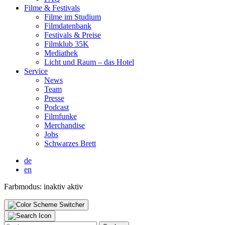
Fil­me & Fes­ti­vals
Fil­me im Stu­di­um
Film­da­ten­bank
Fes­ti­vals & Prei­se
Film­klub 35K
Media­thek
Licht und Raum – das Hotel
Ser­vice
News
Team
Pres­se
Pod­cast
Film­fun­ke
Mer­chan­di­se
Jobs
Schwar­zes Brett
de
en
Farbmodus:
inaktiv
aktiv