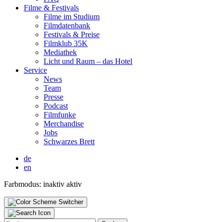
Fil­me & Fes­ti­vals
Fil­me im Stu­di­um
Film­da­ten­bank
Fes­ti­vals & Prei­se
Film­klub 35K
Media­thek
Licht und Raum – das Hotel
Ser­vice
News
Team
Pres­se
Pod­cast
Film­fun­ke
Mer­chan­di­se
Jobs
Schwar­zes Brett
de
en
Farbmodus:
inaktiv
aktiv