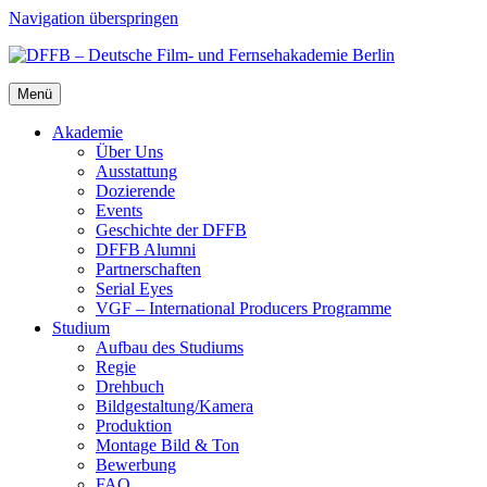
Navigation überspringen
Menü
Aka­de­mie
Über Uns
Aus­stat­tung
Dozie­ren­de
Events
Geschich­te der DFFB
DFFB Alum­ni
Part­ner­schaf­ten
Seri­al Eyes
VGF – Inter­na­tio­nal Pro­du­cers Pro­gram­me
Stu­di­um
Auf­bau des Stu­di­ums
Regie
Dreh­buch
Bildgestaltung/​​Kamera
Pro­duk­ti­on
Mon­ta­ge Bild & Ton
Bewer­bung
FAQ