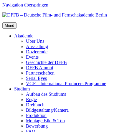
Navigation überspringen
Menü
Aka­de­mie
Über Uns
Aus­stat­tung
Dozie­ren­de
Events
Geschich­te der DFFB
DFFB Alum­ni
Part­ner­schaf­ten
Seri­al Eyes
VGF – Inter­na­tio­nal Pro­du­cers Pro­gram­me
Stu­di­um
Auf­bau des Stu­di­ums
Regie
Dreh­buch
Bildgestaltung/​​Kamera
Pro­duk­ti­on
Mon­ta­ge Bild & Ton
Bewer­bung
FAQ