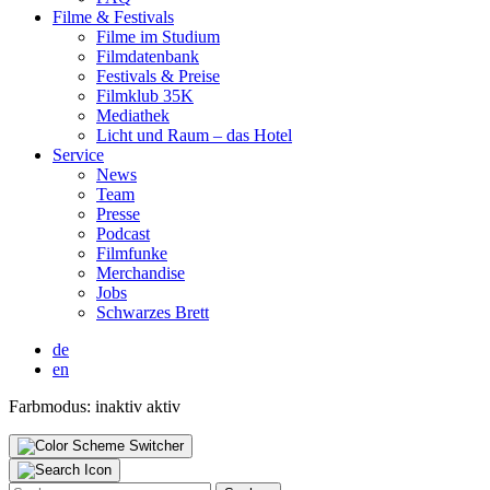
Fil­me & Fes­ti­vals
Fil­me im Stu­di­um
Film­da­ten­bank
Fes­ti­vals & Prei­se
Film­klub 35K
Media­thek
Licht und Raum – das Hotel
Ser­vice
News
Team
Pres­se
Pod­cast
Film­fun­ke
Mer­chan­di­se
Jobs
Schwar­zes Brett
de
en
Farbmodus:
inaktiv
aktiv