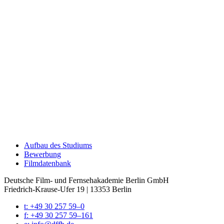
Auf­bau des Stu­di­ums
Bewer­bung
Film­da­ten­bank
Deutsche Film- und Fernseh­akademie Berlin GmbH
Friedrich-Krause-Ufer 19 | 13353 Berlin
t: +49 30 257 59–0
f: +49 30 257 59–161