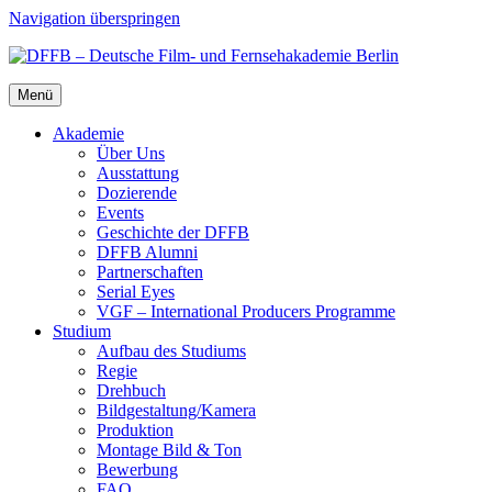
Navigation überspringen
Menü
Aka­de­mie
Über Uns
Aus­stat­tung
Dozie­ren­de
Events
Geschich­te der DFFB
DFFB Alum­ni
Part­ner­schaf­ten
Seri­al Eyes
VGF – Inter­na­tio­nal Pro­du­cers Pro­gram­me
Stu­di­um
Auf­bau des Stu­di­ums
Regie
Dreh­buch
Bildgestaltung/​​Kamera
Pro­duk­ti­on
Mon­ta­ge Bild & Ton
Bewer­bung
FAQ