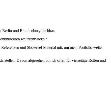
n Ber­lin und Bran­den­burg buch­bar.
­nu­ier­lich wei­ter­ent­wi­ckeln.
Refe­ren­zen und Show­re­el-Mate­ri­al mit, um mein Port­fo­lio wei­ter
ar­stel­len. Davon abge­se­hen bin ich offen für viel­sei­ti­ge Rol­len und