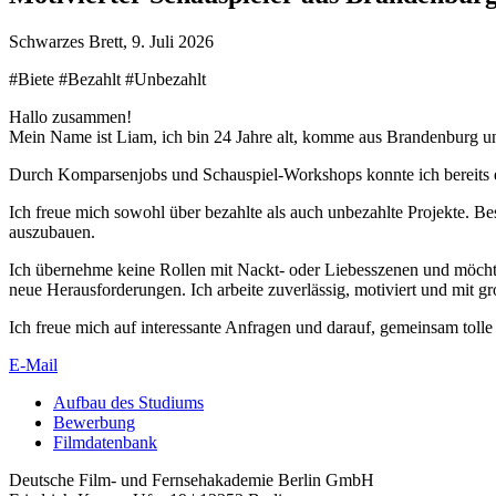
Schwarzes Brett
,
9. Juli 2026
#Biete
#Bezahlt
#Unbezahlt
Hal­lo zusam­men!
Mein Name ist Liam, ich bin 24 Jah­re alt, kom­me aus Bran­den­burg und 
Durch Kom­par­sen­jobs und Schau­spiel-Work­shops konn­te ich bereits ers­t
Ich freue mich sowohl über bezahl­te als auch unbe­zahl­te Pro­jek­te. Bes
aus­zu­bau­en.
Ich über­neh­me kei­ne Rol­len mit Nackt- oder Lie­bes­sze­nen und möch­te a
neue Her­aus­for­de­run­gen. Ich arbei­te zuver­läs­sig, moti­viert und mit gro
Ich freue mich auf inter­es­san­te Anfra­gen und dar­auf, gemein­sam tol­le 
E‑Mail
Auf­bau des Stu­di­ums
Bewer­bung
Film­da­ten­bank
Deutsche Film- und Fernseh­akademie Berlin GmbH