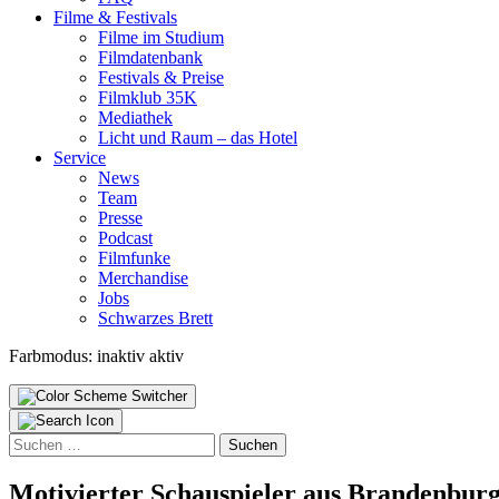
Fil­me & Fes­ti­vals
Fil­me im Stu­di­um
Film­da­ten­bank
Fes­ti­vals & Prei­se
Film­klub 35K
Media­thek
Licht und Raum – das Hotel
Ser­vice
News
Team
Pres­se
Pod­cast
Film­fun­ke
Mer­chan­di­se
Jobs
Schwar­zes Brett
Farbmodus:
inaktiv
aktiv
Suchen
nach:
Moti­vier­ter Schau­spie­ler aus Bran­den­burg