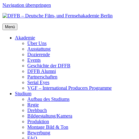
Navigation überspringen
Menü
Aka­de­mie
Über Uns
Aus­stat­tung
Dozie­ren­de
Events
Geschich­te der DFFB
DFFB Alum­ni
Part­ner­schaf­ten
Seri­al Eyes
VGF – Inter­na­tio­nal Pro­du­cers Pro­gram­me
Stu­di­um
Auf­bau des Stu­di­ums
Regie
Dreh­buch
Bildgestaltung/​​Kamera
Pro­duk­ti­on
Mon­ta­ge Bild & Ton
Bewer­bung
FAQ