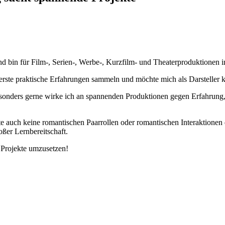
bin für Film‑, Serien‑, Werbe‑, Kurz­film- und Thea­ter­pro­duk­tio­nen i
e prak­ti­sche Erfah­run­gen sam­meln und möch­te mich als Dar­stel­ler kon­ti
on­ders ger­ne wir­ke ich an span­nen­den Pro­duk­tio­nen gegen Erfah­rung, 
uch kei­ne roman­ti­schen Paar­rol­len oder roman­ti­schen Inter­ak­tio­nen d
­ßer Lern­be­reit­schaft.
Pro­jek­te umzu­set­zen!