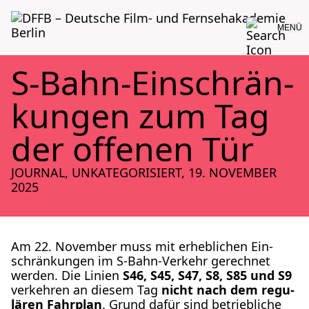
MENÜ
S‑Bahn-Ein­­schrän­­
kun­­gen zum Tag
der offe­nen Tür
JOURNAL, UNKATEGORISIERT
,
19. NOVEMBER
2025
Am 22. Novem­ber muss mit erheb­li­chen Ein­
schrän­kun­gen im S‑Bahn-Ver­kehr gerech­net
wer­den. Die Lini­en
S46, S45, S47, S8, S85 und S9
ver­keh­ren an die­sem Tag
nicht nach dem regu­
lä­ren Fahr­plan
. Grund dafür sind betrieb­li­che