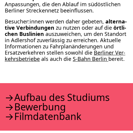
Anpas­sun­gen, die den Ablauf im süd­öst­li­chen
Ber­li­ner Stre­cken­netz beein­flus­sen.
Besucher:innen wer­den daher gebe­ten,
alter­na­
ti­ve Ver­bin­dun­gen
zu nut­zen oder auf die
ört­li­
chen Bus­li­ni­en
aus­zu­wei­chen, um den Stand­ort
in Adlers­hof zuver­läs­sig zu errei­chen. Aktu­el­le
Infor­ma­tio­nen zu Fahr­plan­än­de­run­gen und
Ersatz­ver­keh­ren stel­len sowohl die
Ber­li­ner Ver­
kehrs­be­trie­be
als auch die
S‑Bahn Ber­lin
bereit.
Auf­bau des Stu­di­ums
Bewer­bung
Film­da­ten­bank