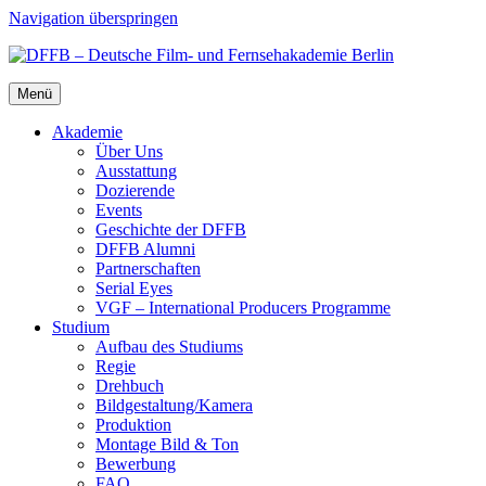
Navigation überspringen
Menü
Aka­de­mie
Über Uns
Aus­stat­tung
Dozie­ren­de
Events
Geschich­te der DFFB
DFFB Alum­ni
Part­ner­schaf­ten
Seri­al Eyes
VGF – Inter­na­tio­nal Pro­du­cers Pro­gram­me
Stu­di­um
Auf­bau des Stu­di­ums
Regie
Dreh­buch
Bildgestaltung/​​Kamera
Pro­duk­ti­on
Mon­ta­ge Bild & Ton
Bewer­bung
FAQ