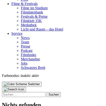
Fil­me & Fes­ti­vals
Fil­me im Stu­di­um
Film­da­ten­bank
Fes­ti­vals & Prei­se
Film­klub 35K
Media­thek
Licht und Raum – das Hotel
Ser­vice
News
Team
Pres­se
Pod­cast
Film­fun­ke
Mer­chan­di­se
Jobs
Schwar­zes Brett
Farbmodus:
inaktiv
aktiv
Suchen
nach:
Nichts gefunden