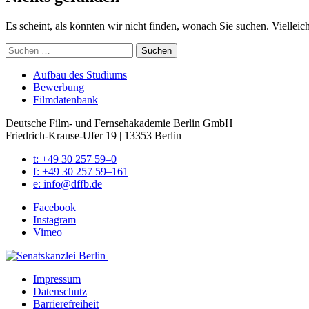
Es scheint, als könnten wir nicht finden, wonach Sie suchen. Vielleic
Suchen
nach:
Auf­bau des Stu­di­ums
Bewer­bung
Film­da­ten­bank
Deutsche Film- und Fernseh­akademie Berlin GmbH
Friedrich-Krause-Ufer 19 | 13353 Berlin
t: +49 30 257 59–0
f: +49 30 257 59–161
e: info@​dffb.​de
Face­book
Insta­gram
Vimeo
Impres­sum
Daten­schutz
Bar­rie­re­frei­heit