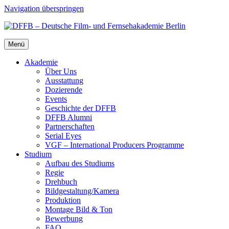
Navigation überspringen
Menü
Aka­de­mie
Über Uns
Aus­stat­tung
Dozie­ren­de
Events
Geschich­te der DFFB
DFFB Alum­ni
Part­ner­schaf­ten
Seri­al Eyes
VGF – Inter­na­tio­nal Pro­du­cers Pro­gram­me
Stu­di­um
Auf­bau des Stu­di­ums
Regie
Dreh­buch
Bildgestaltung/​​Kamera
Pro­duk­ti­on
Mon­ta­ge Bild & Ton
Bewer­bung
FAQ