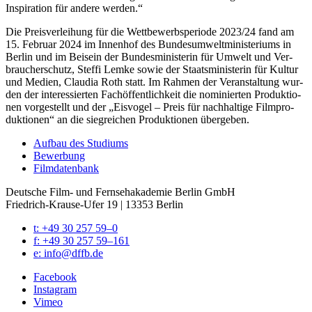
Inspi­ra­ti­on für ande­re wer­den.“
Die Preis­ver­lei­hung für die Wett­be­werbs­pe­ri­ode 2023/​24 fand am
15. Febru­ar 2024 im Innen­hof des Bun­des­um­welt­mi­nis­te­ri­ums in
Ber­lin und im Bei­sein der Bun­des­mi­nis­te­rin für Umwelt und Ver­
brau­cher­schutz, Stef­fi Lem­ke sowie der Staats­mi­nis­te­rin für Kul­tur
und Medi­en, Clau­dia Roth statt. Im Rah­men der Ver­an­stal­tung wur­
den der inter­es­sier­ten Fach­öf­fent­lich­keit die nomi­nier­ten Pro­duk­tio­
nen vor­ge­stellt und der „Eis­vo­gel – Preis für nach­hal­ti­ge Film­pro­
duk­tio­nen“ an die sieg­rei­chen Pro­duk­tio­nen über­ge­ben.
Auf­bau des Stu­di­ums
Bewer­bung
Film­da­ten­bank
Deutsche Film- und Fernseh­akademie Berlin GmbH
Friedrich-Krause-Ufer 19 | 13353 Berlin
t: +49 30 257 59–0
f: +49 30 257 59–161
e: info@​dffb.​de
Face­book
Insta­gram
Vimeo