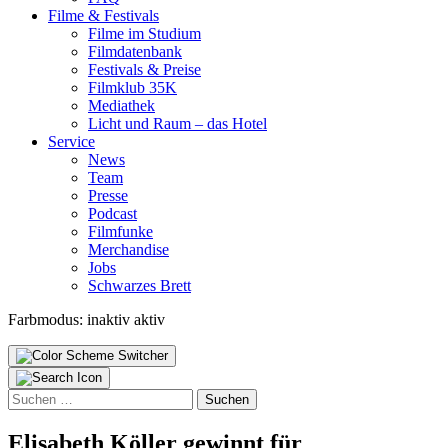
Fil­me & Fes­ti­vals
Fil­me im Stu­di­um
Film­da­ten­bank
Fes­ti­vals & Prei­se
Film­klub 35K
Media­thek
Licht und Raum – das Hotel
Ser­vice
News
Team
Pres­se
Pod­cast
Film­fun­ke
Mer­chan­di­se
Jobs
Schwar­zes Brett
Farbmodus:
inaktiv
aktiv
Suchen
nach:
Eli­sa­beth Köl­ler gewinnt für