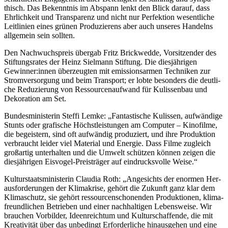
thisch. Das Bekennt­nis im Abspann lenkt den Blick dar­auf, dass
Ehr­lich­keit und Trans­pa­renz und nicht nur Per­fek­ti­on wesent­li­che
Leit­li­ni­en eines grü­nen Pro­du­zie­rens aber auch unse­res Han­delns
all­ge­mein sein soll­ten.
Den Nach­wuchs­preis über­gab Fritz Brick­wed­de, Vor­sit­zen­der des
Stif­tungs­ra­tes der Heinz Siel­mann Stif­tung. Die dies­jäh­ri­gen
Gewinner:innen über­zeug­ten mit emis­si­ons­ar­men Tech­ni­ken zur
Strom­ver­sor­gung und beim Trans­port; er lob­te beson­ders die deut­li­
che Redu­zie­rung von Res­sour­cen­auf­wand für Kulis­sen­bau und
Deko­ra­ti­on am Set.
Bun­des­mi­nis­te­rin Stef­fi Lem­ke: „Fan­tas­ti­sche Kulis­sen, auf­wän­di­ge
Stunts oder gra­fi­sche Höchst­leis­tun­gen am Com­pu­ter – Kino­fil­me,
die begeis­tern, sind oft auf­wän­dig pro­du­ziert, und ihre Pro­duk­ti­on
ver­braucht lei­der viel Mate­ri­al und Ener­gie. Dass Fil­me zugleich
groß­ar­tig unter­hal­ten und die Umwelt schüt­zen kön­nen zei­gen die
dies­jäh­ri­gen Eis­vo­gel-Preis­trä­ger auf ein­drucks­vol­le Wei­se.“
Kul­tur­staats­mi­nis­te­rin Clau­dia Roth: „Ange­sichts der enor­men Her­
aus­for­de­run­gen der Kli­ma­kri­se, gehört die Zukunft ganz klar dem
Kli­ma­schutz, sie gehört res­sour­cen­scho­nen­den Pro­duk­tio­nen, kli­ma­
freund­li­chen Betrie­ben und einer nach­hal­ti­gen Lebens­wei­se. Wir
brau­chen Vor­bil­der, Ideen­reich­tum und Kul­tur­schaf­fen­de, die mit
Krea­ti­vi­tät über das unbe­dingt Erfor­der­li­che hin­aus­ge­hen und eine