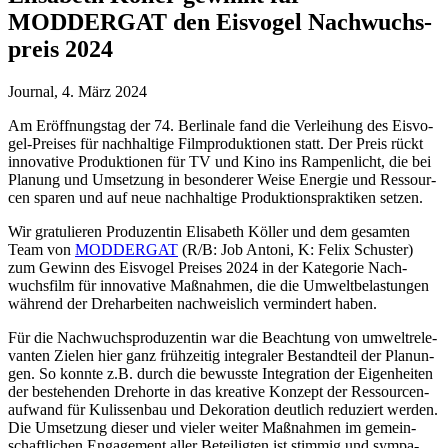
MODDERGAT den Eis­vo­gel Nach­wuchs­
preis 2024
Journal
,
4. März 2024
Am Eröff­nungs­tag der 74. Ber­li­na­le fand die Ver­lei­hung des Eis­vo­
gel-Prei­ses für nach­hal­ti­ge Film­pro­duk­tio­nen statt. Der Preis rückt
inno­va­ti­ve Pro­duk­tio­nen für TV und Kino ins Ram­pen­licht, die bei
Pla­nung und Umset­zung in beson­de­rer Wei­se Ener­gie und Res­sour­
cen spa­ren und auf neue nach­hal­ti­ge Pro­duk­ti­ons­prak­ti­ken set­zen.
Wir gra­tu­lie­ren Pro­du­zen­tin Eli­sa­beth Köl­ler und dem gesam­ten
Team von
MODDERGAT
(R/​B: Job Anto­ni, K: Felix Schus­ter)
zum Gewinn des
Eis­vo­gel Prei­ses 2024
in der Kate­go­rie Nach­
wuchs­film für inno­va­ti­ve Maß­nah­men, die die Umwelt­be­las­tun­gen
wäh­rend der Dreh­ar­bei­ten nach­weis­lich ver­min­dert haben.
Für die Nach­wuchs­pro­du­zen­tin war die Beach­tung von umwelt­re­le­
van­ten Zie­len hier ganz früh­zei­tig inte­gra­ler Bestand­teil der Pla­nun­
gen. So konn­te z.B. durch die bewuss­te Inte­gra­ti­on der Eigen­hei­ten
der bestehen­den Dreh­or­te in das krea­ti­ve Kon­zept der Res­sour­cen­
auf­wand für Kulis­sen­bau und Deko­ra­ti­on deut­lich redu­ziert wer­den.
Die Umset­zung die­ser und vie­ler wei­ter Maß­nah­men im gemein­
schaft­li­chen Enga­ge­ment aller Betei­lig­ten ist stim­mig und sym­pa­