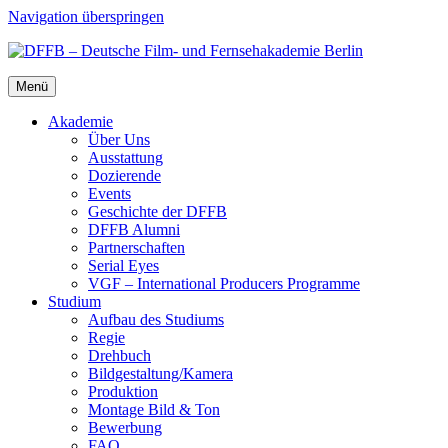
Navigation überspringen
Menü
Aka­de­mie
Über Uns
Aus­stat­tung
Dozie­ren­de
Events
Geschich­te der DFFB
DFFB Alum­ni
Part­ner­schaf­ten
Seri­al Eyes
VGF – Inter­na­tio­nal Pro­du­cers Pro­gram­me
Stu­di­um
Auf­bau des Stu­di­ums
Regie
Dreh­buch
Bildgestaltung/​​Kamera
Pro­duk­ti­on
Mon­ta­ge Bild & Ton
Bewer­bung
FAQ