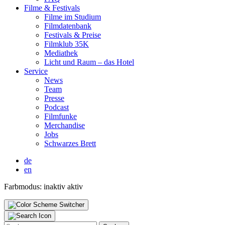
Fil­me & Fes­ti­vals
Fil­me im Stu­di­um
Film­da­ten­bank
Fes­ti­vals & Prei­se
Film­klub 35K
Media­thek
Licht und Raum – das Hotel
Ser­vice
News
Team
Pres­se
Pod­cast
Film­fun­ke
Mer­chan­di­se
Jobs
Schwar­zes Brett
de
en
Farbmodus:
inaktiv
aktiv