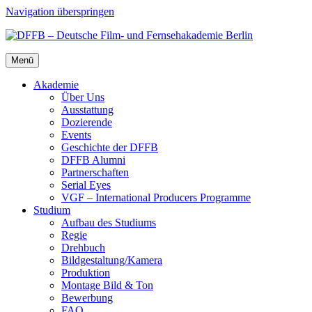
Navigation überspringen
Menü
Aka­de­mie
Über Uns
Aus­stat­tung
Dozie­ren­de
Events
Geschich­te der DFFB
DFFB Alum­ni
Part­ner­schaf­ten
Seri­al Eyes
VGF – Inter­na­tio­nal Pro­du­cers Pro­gram­me
Stu­di­um
Auf­bau des Stu­di­ums
Regie
Dreh­buch
Bildgestaltung/​​Kamera
Pro­duk­ti­on
Mon­ta­ge Bild & Ton
Bewer­bung
FAQ