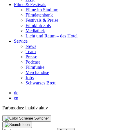
Fil­me & Fes­ti­vals
Fil­me im Stu­di­um
Film­da­ten­bank
Fes­ti­vals & Prei­se
Film­klub 35K
Media­thek
Licht und Raum – das Hotel
Ser­vice
News
Team
Pres­se
Pod­cast
Film­fun­ke
Mer­chan­di­se
Jobs
Schwar­zes Brett
de
en
Farbmodus:
inaktiv
aktiv