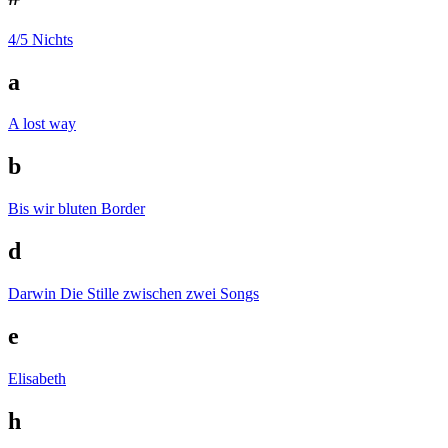
4/5 Nichts
a
A lost way
b
Bis wir bluten
Border
d
Darwin
Die Stille zwischen zwei Songs
e
Elisabeth
h