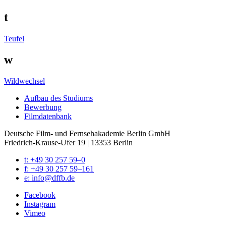
t
Teufel
w
Wildwechsel
Auf­bau des Stu­di­ums
Bewer­bung
Film­da­ten­bank
Deutsche Film- und Fernseh­akademie Berlin GmbH
Friedrich-Krause-Ufer 19 | 13353 Berlin
t: +49 30 257 59–0
f: +49 30 257 59–161
e: info@​dffb.​de
Face­book
Insta­gram
Vimeo