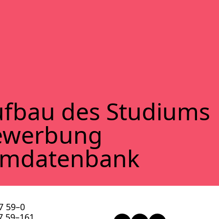
f­bau des Stu­di­ums
ewer­bung
lm­da­ten­bank
57 59–0
57 59–161