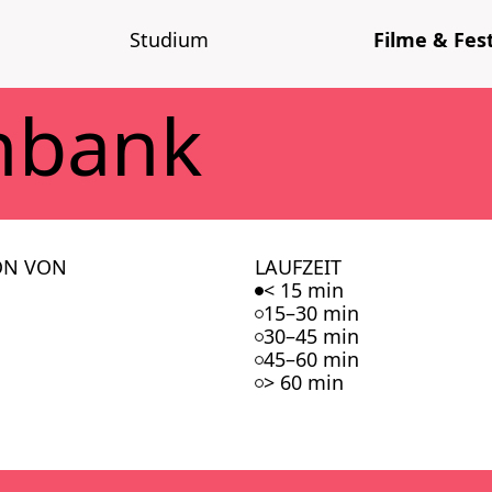
Stu­di­um
Fil­me & Fes­t
n­bank
ON VON
LAUFZEIT
< 15 min
15–30 min
30–45 min
45–60 min
> 60 min