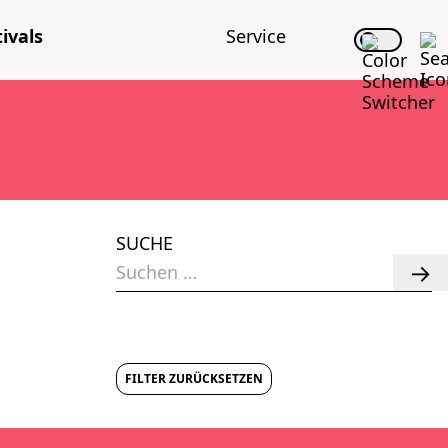
i­vals
Ser­vice
SUCHE
Suchen
nach:
FILTER ZURÜCKSETZEN