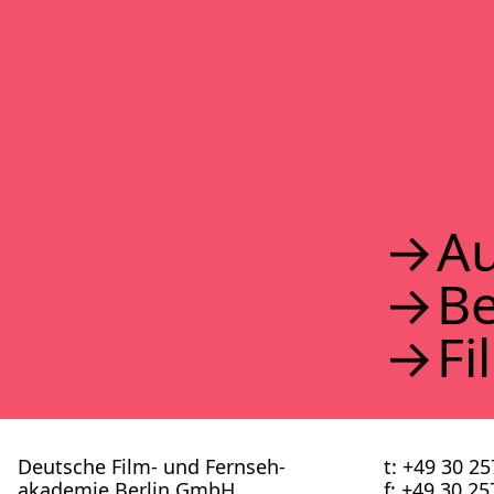
2017
2016
2015
2014
2013
2012
2011
2010
2009
2008
Au
2007
2006
B
2005
2004
2003
Fi
2002
Deutsche Film- und Fernseh­
t: +49 30 2
akademie Berlin GmbH
f: +49 30 2