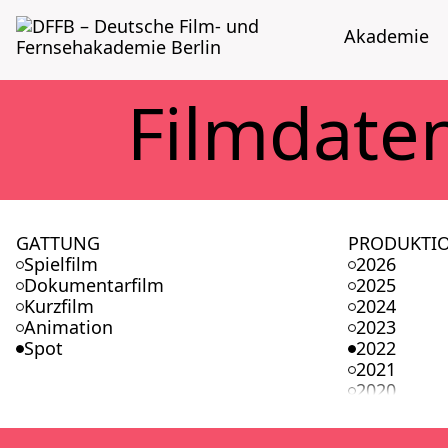
Aka­de­mie
Film­da­te
GATTUNG
PRODUKTI
Spielfilm
2026
Dokumentarfilm
2025
Kurzfilm
2024
Animation
2023
Spot
2022
2021
2020
2019
2018