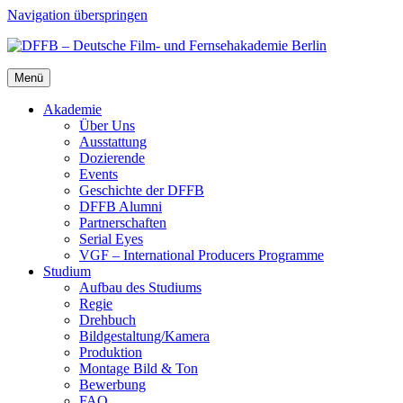
Navigation überspringen
Menü
Aka­de­mie
Über Uns
Aus­stat­tung
Dozie­ren­de
Events
Geschich­te der DFFB
DFFB Alum­ni
Part­ner­schaf­ten
Seri­al Eyes
VGF – Inter­na­tio­nal Pro­du­cers Pro­gram­me
Stu­di­um
Auf­bau des Stu­di­ums
Regie
Dreh­buch
Bildgestaltung/​​Kamera
Pro­duk­ti­on
Mon­ta­ge Bild & Ton
Bewer­bung
FAQ