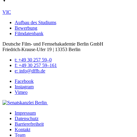
VIC
Auf­bau des Stu­di­ums
Bewer­bung
Film­da­ten­bank
Deutsche Film- und Fernseh­akademie Berlin GmbH
Friedrich-Krause-Ufer 19 | 13353 Berlin
t: +49 30 257 59–0
f: +49 30 257 59–161
e: info@​dffb.​de
Face­book
Insta­gram
Vimeo
Impres­sum
Daten­schutz
Bar­rie­re­frei­heit
Kon­takt
Team