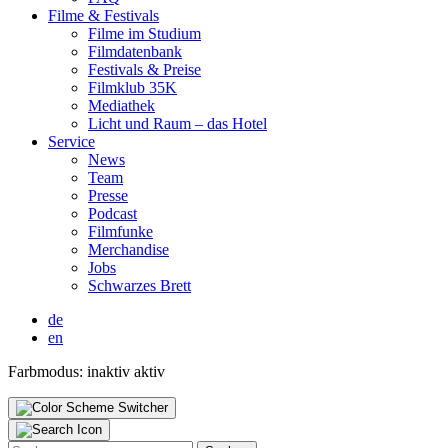
Fil­me & Fes­ti­vals
Fil­me im Stu­di­um
Film­da­ten­bank
Fes­ti­vals & Prei­se
Film­klub 35K
Media­thek
Licht und Raum – das Hotel
Ser­vice
News
Team
Pres­se
Pod­cast
Film­fun­ke
Mer­chan­di­se
Jobs
Schwar­zes Brett
de
en
Farbmodus:
inaktiv
aktiv