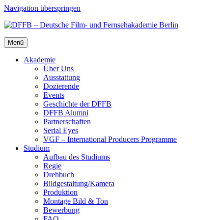
Navigation überspringen
Menü
Aka­de­mie
Über Uns
Aus­stat­tung
Dozie­ren­de
Events
Geschich­te der DFFB
DFFB Alum­ni
Part­ner­schaf­ten
Seri­al Eyes
VGF – Inter­na­tio­nal Pro­du­cers Pro­gram­me
Stu­di­um
Auf­bau des Stu­di­ums
Regie
Dreh­buch
Bildgestaltung/​​Kamera
Pro­duk­ti­on
Mon­ta­ge Bild & Ton
Bewer­bung
FAQ