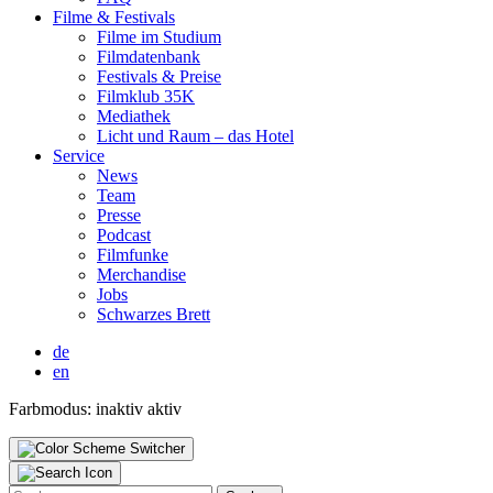
Fil­me & Fes­ti­vals
Fil­me im Stu­di­um
Film­da­ten­bank
Fes­ti­vals & Prei­se
Film­klub 35K
Media­thek
Licht und Raum – das Hotel
Ser­vice
News
Team
Pres­se
Pod­cast
Film­fun­ke
Mer­chan­di­se
Jobs
Schwar­zes Brett
de
en
Farbmodus:
inaktiv
aktiv