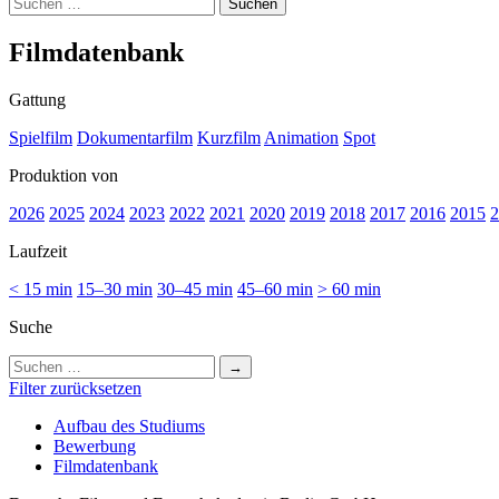
Suchen
nach:
Film­da­ten­bank
Gattung
Spielfilm
Dokumentarfilm
Kurzfilm
Animation
Spot
Produktion von
2026
2025
2024
2023
2022
2021
2020
2019
2018
2017
2016
2015
2
Laufzeit
< 15 min
15–30 min
30–45 min
45–60 min
> 60 min
Suche
Suchen
nach:
Filter zurücksetzen
Auf­bau des Stu­di­ums
Bewer­bung
Film­da­ten­bank