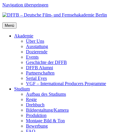
Navigation überspringen
Menü
Aka­de­mie
Über Uns
Aus­stat­tung
Dozie­ren­de
Events
Geschich­te der DFFB
DFFB Alum­ni
Part­ner­schaf­ten
Seri­al Eyes
VGF – Inter­na­tio­nal Pro­du­cers Pro­gram­me
Stu­di­um
Auf­bau des Stu­di­ums
Regie
Dreh­buch
Bildgestaltung/​​Kamera
Pro­duk­ti­on
Mon­ta­ge Bild & Ton
Bewer­bung
FAQ