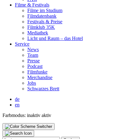
Fil­me & Fes­ti­vals
Fil­me im Stu­di­um
Film­da­ten­bank
Fes­ti­vals & Prei­se
Film­klub 35K
Media­thek
Licht und Raum – das Hotel
Ser­vice
News
Team
Pres­se
Pod­cast
Film­fun­ke
Mer­chan­di­se
Jobs
Schwar­zes Brett
de
en
Farbmodus:
inaktiv
aktiv