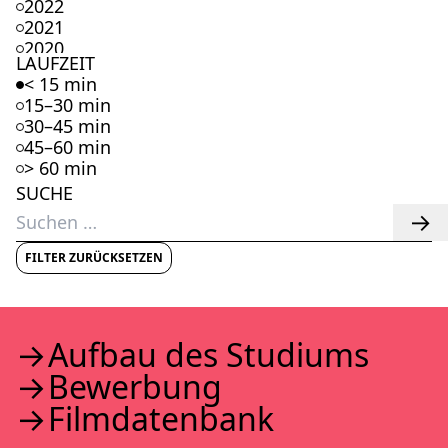
2022
2021
2020
LAUFZEIT
2019
< 15 min
2018
15–30 min
2017
30–45 min
2016
45–60 min
2015
> 60 min
2014
SUCHE
2013
Suchen
2012
nach:
2011
2010
FILTER ZURÜCKSETZEN
2009
2008
2007
2006
Auf­bau des Stu­di­ums
2005
Bewer­bung
2004
2003
Film­da­ten­bank
2002