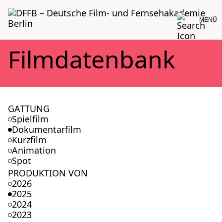
MENÜ
Film­da­ten­bank
GATTUNG
Spielfilm
Dokumentarfilm
Kurzfilm
Animation
Spot
PRODUKTION VON
2026
2025
2024
2023