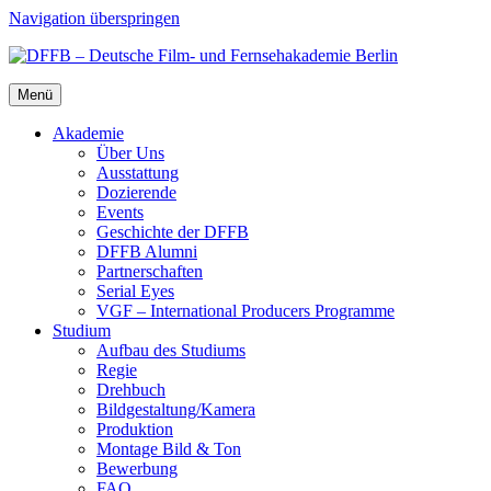
Navigation überspringen
Menü
Aka­de­mie
Über Uns
Aus­stat­tung
Dozie­ren­de
Events
Geschich­te der DFFB
DFFB Alum­ni
Part­ner­schaf­ten
Seri­al Eyes
VGF – Inter­na­tio­nal Pro­du­cers Pro­gram­me
Stu­di­um
Auf­bau des Stu­di­ums
Regie
Dreh­buch
Bildgestaltung/​​Kamera
Pro­duk­ti­on
Mon­ta­ge Bild & Ton
Bewer­bung
FAQ