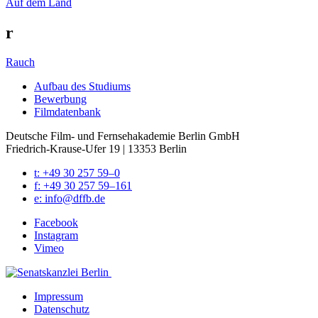
Auf dem Land
r
Rauch
Auf­bau des Stu­di­ums
Bewer­bung
Film­da­ten­bank
Deutsche Film- und Fernseh­akademie Berlin GmbH
Friedrich-Krause-Ufer 19 | 13353 Berlin
t: +49 30 257 59–0
f: +49 30 257 59–161
e: info@​dffb.​de
Face­book
Insta­gram
Vimeo
Impres­sum
Daten­schutz