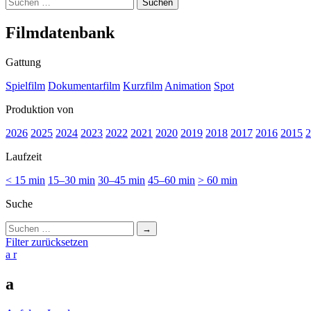
Suchen
nach:
Film­da­ten­bank
Gattung
Spielfilm
Dokumentarfilm
Kurzfilm
Animation
Spot
Produktion von
2026
2025
2024
2023
2022
2021
2020
2019
2018
2017
2016
2015
2
Laufzeit
< 15 min
15–30 min
30–45 min
45–60 min
> 60 min
Suche
Suchen
nach:
Filter zurücksetzen
a
r
a