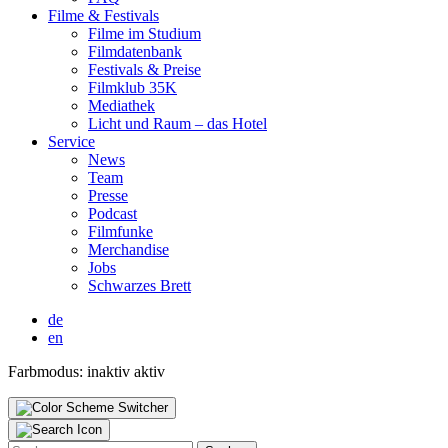
Fil­me & Fes­ti­vals
Fil­me im Stu­di­um
Film­da­ten­bank
Fes­ti­vals & Prei­se
Film­klub 35K
Media­thek
Licht und Raum – das Hotel
Ser­vice
News
Team
Pres­se
Pod­cast
Film­fun­ke
Mer­chan­di­se
Jobs
Schwar­zes Brett
de
en
Farbmodus:
inaktiv
aktiv