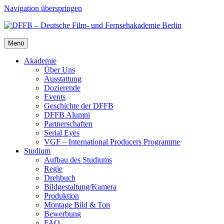
Navigation überspringen
Menü
Aka­de­mie
Über Uns
Aus­stat­tung
Dozie­ren­de
Events
Geschich­te der DFFB
DFFB Alum­ni
Part­ner­schaf­ten
Seri­al Eyes
VGF – Inter­na­tio­nal Pro­du­cers Pro­gram­me
Stu­di­um
Auf­bau des Stu­di­ums
Regie
Dreh­buch
Bildgestaltung/​​Kamera
Pro­duk­ti­on
Mon­ta­ge Bild & Ton
Bewer­bung
FAQ