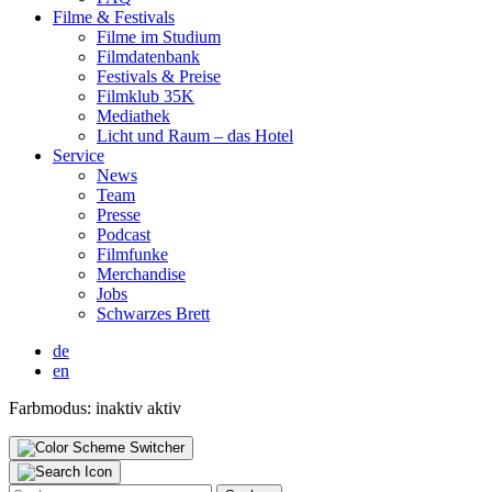
Fil­me & Fes­ti­vals
Fil­me im Stu­di­um
Film­da­ten­bank
Fes­ti­vals & Prei­se
Film­klub 35K
Media­thek
Licht und Raum – das Hotel
Ser­vice
News
Team
Pres­se
Pod­cast
Film­fun­ke
Mer­chan­di­se
Jobs
Schwar­zes Brett
de
en
Farbmodus:
inaktiv
aktiv