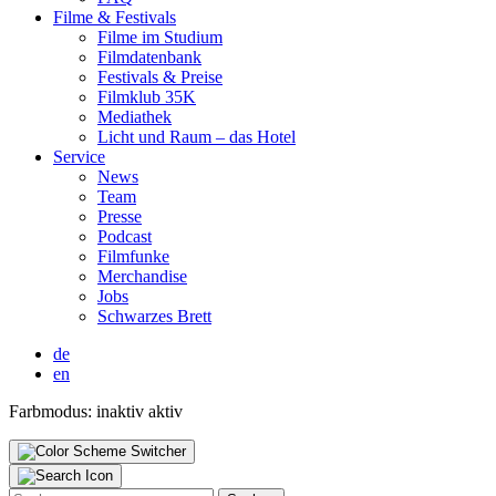
Fil­me & Fes­ti­vals
Fil­me im Stu­di­um
Film­da­ten­bank
Fes­ti­vals & Prei­se
Film­klub 35K
Media­thek
Licht und Raum – das Hotel
Ser­vice
News
Team
Pres­se
Pod­cast
Film­fun­ke
Mer­chan­di­se
Jobs
Schwar­zes Brett
de
en
Farbmodus:
inaktiv
aktiv