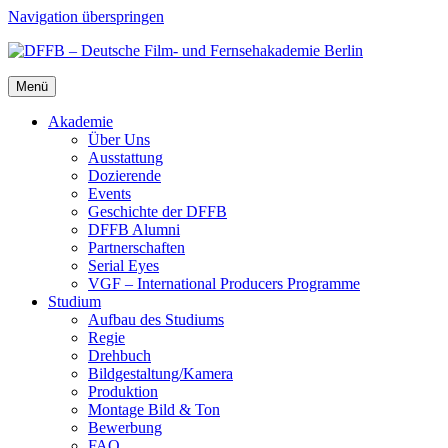
Navigation überspringen
Menü
Aka­de­mie
Über Uns
Aus­stat­tung
Dozie­ren­de
Events
Geschich­te der DFFB
DFFB Alum­ni
Part­ner­schaf­ten
Seri­al Eyes
VGF – Inter­na­tio­nal Pro­du­cers Pro­gram­me
Stu­di­um
Auf­bau des Stu­di­ums
Regie
Dreh­buch
Bildgestaltung/​​Kamera
Pro­duk­ti­on
Mon­ta­ge Bild & Ton
Bewer­bung
FAQ