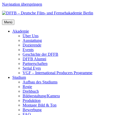
Navigation überspringen
Menü
Aka­de­mie
Über Uns
Aus­stat­tung
Dozie­ren­de
Events
Geschich­te der DFFB
DFFB Alum­ni
Part­ner­schaf­ten
Seri­al Eyes
VGF – Inter­na­tio­nal Pro­du­cers Pro­gram­me
Stu­di­um
Auf­bau des Stu­di­ums
Regie
Dreh­buch
Bildgestaltung/​​Kamera
Pro­duk­ti­on
Mon­ta­ge Bild & Ton
Bewer­bung
FAQ