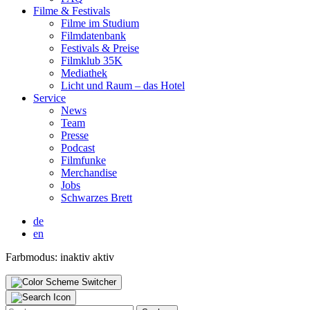
Fil­me & Fes­ti­vals
Fil­me im Stu­di­um
Film­da­ten­bank
Fes­ti­vals & Prei­se
Film­klub 35K
Media­thek
Licht und Raum – das Hotel
Ser­vice
News
Team
Pres­se
Pod­cast
Film­fun­ke
Mer­chan­di­se
Jobs
Schwar­zes Brett
de
en
Farbmodus:
inaktiv
aktiv