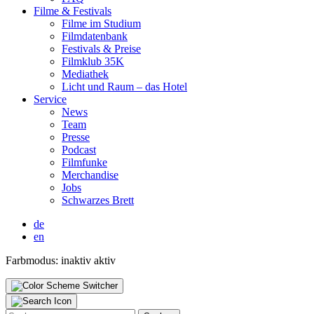
Fil­me & Fes­ti­vals
Fil­me im Stu­di­um
Film­da­ten­bank
Fes­ti­vals & Prei­se
Film­klub 35K
Media­thek
Licht und Raum – das Hotel
Ser­vice
News
Team
Pres­se
Pod­cast
Film­fun­ke
Mer­chan­di­se
Jobs
Schwar­zes Brett
de
en
Farbmodus:
inaktiv
aktiv