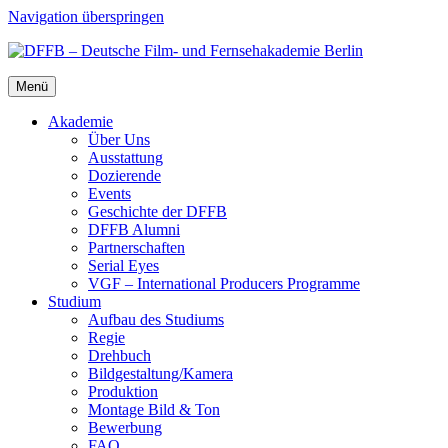
Navigation überspringen
Menü
Aka­de­mie
Über Uns
Aus­stat­tung
Dozie­ren­de
Events
Geschich­te der DFFB
DFFB Alum­ni
Part­ner­schaf­ten
Seri­al Eyes
VGF – Inter­na­tio­nal Pro­du­cers Pro­gram­me
Stu­di­um
Auf­bau des Stu­di­ums
Regie
Dreh­buch
Bildgestaltung/​​Kamera
Pro­duk­ti­on
Mon­ta­ge Bild & Ton
Bewer­bung
FAQ