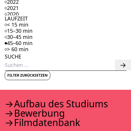
2022
2021
2020
LAUFZEIT
2019
< 15 min
2018
15–30 min
2017
30–45 min
2016
45–60 min
2015
> 60 min
2014
SUCHE
2013
Suchen
2012
nach:
2011
2010
FILTER ZURÜCKSETZEN
2009
2008
2007
2006
Auf­bau des Stu­di­ums
2005
Bewer­bung
2004
2003
Film­da­ten­bank
2002