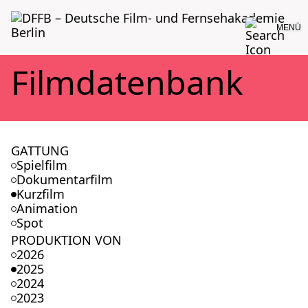
MENÜ
Film­da­ten­bank
GATTUNG
Spielfilm
Dokumentarfilm
Kurzfilm
Animation
Spot
PRODUKTION VON
2026
2025
2024
2023