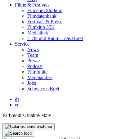
Fil­me & Fes­ti­vals
Fil­me im Stu­di­um
Film­da­ten­bank
Fes­ti­vals & Prei­se
Film­klub 35K
Media­thek
Licht und Raum – das Hotel
Ser­vice
News
Team
Pres­se
Pod­cast
Film­fun­ke
Mer­chan­di­se
Jobs
Schwar­zes Brett
de
en
Farbmodus:
inaktiv
aktiv