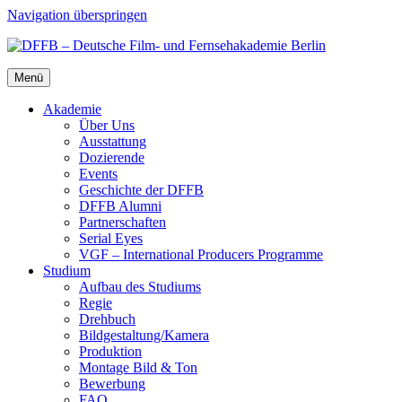
Navigation überspringen
Menü
Aka­de­mie
Über Uns
Aus­stat­tung
Dozie­ren­de
Events
Geschich­te der DFFB
DFFB Alum­ni
Part­ner­schaf­ten
Seri­al Eyes
VGF – Inter­na­tio­nal Pro­du­cers Pro­gram­me
Stu­di­um
Auf­bau des Stu­di­ums
Regie
Dreh­buch
Bildgestaltung/​​Kamera
Pro­duk­ti­on
Mon­ta­ge Bild & Ton
Bewer­bung
FAQ