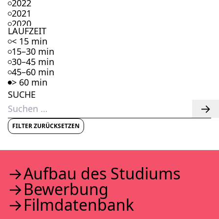
2022
2021
2020
LAUFZEIT
2019
< 15 min
2018
15–30 min
2017
30–45 min
2016
45–60 min
2015
> 60 min
2014
SUCHE
2013
Suchen
2012
nach:
2011
2010
FILTER ZURÜCKSETZEN
2009
2008
2007
2006
Auf­bau des Stu­di­ums
2005
Bewer­bung
2004
2003
Film­da­ten­bank
2002