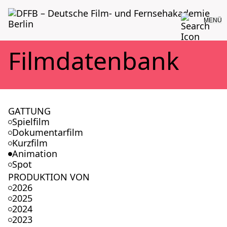
MENÜ
Film­da­ten­bank
GATTUNG
Spielfilm
Dokumentarfilm
Kurzfilm
Animation
Spot
PRODUKTION VON
2026
2025
2024
2023