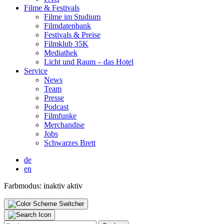
Fil­me & Fes­ti­vals
Fil­me im Stu­di­um
Film­da­ten­bank
Fes­ti­vals & Prei­se
Film­klub 35K
Media­thek
Licht und Raum – das Hotel
Ser­vice
News
Team
Pres­se
Pod­cast
Film­fun­ke
Mer­chan­di­se
Jobs
Schwar­zes Brett
de
en
Farbmodus:
inaktiv
aktiv