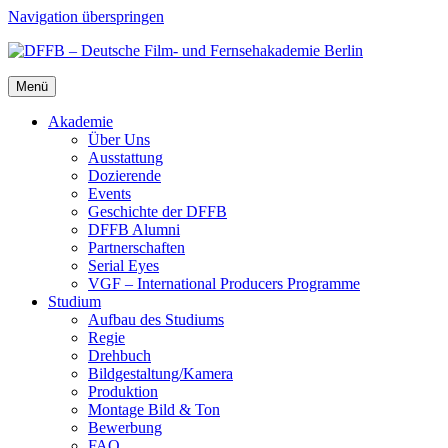
Navigation überspringen
Menü
Aka­de­mie
Über Uns
Aus­stat­tung
Dozie­ren­de
Events
Geschich­te der DFFB
DFFB Alum­ni
Part­ner­schaf­ten
Seri­al Eyes
VGF – Inter­na­tio­nal Pro­du­cers Pro­gram­me
Stu­di­um
Auf­bau des Stu­di­ums
Regie
Dreh­buch
Bildgestaltung/​​Kamera
Pro­duk­ti­on
Mon­ta­ge Bild & Ton
Bewer­bung
FAQ