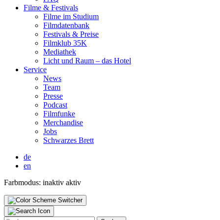
Fil­me & Fes­ti­vals
Fil­me im Stu­di­um
Film­da­ten­bank
Fes­ti­vals & Prei­se
Film­klub 35K
Media­thek
Licht und Raum – das Hotel
Ser­vice
News
Team
Pres­se
Pod­cast
Film­fun­ke
Mer­chan­di­se
Jobs
Schwar­zes Brett
de
en
Farbmodus:
inaktiv
aktiv