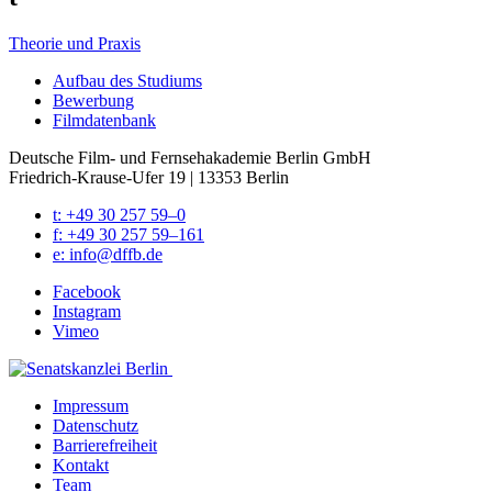
Theorie und Praxis
Auf­bau des Stu­di­ums
Bewer­bung
Film­da­ten­bank
Deutsche Film- und Fernseh­akademie Berlin GmbH
Friedrich-Krause-Ufer 19 | 13353 Berlin
t: +49 30 257 59–0
f: +49 30 257 59–161
e: info@​dffb.​de
Face­book
Insta­gram
Vimeo
Impres­sum
Daten­schutz
Bar­rie­re­frei­heit
Kon­takt
Team