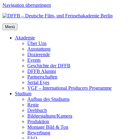
Navigation überspringen
Menü
Aka­de­mie
Über Uns
Aus­stat­tung
Dozie­ren­de
Events
Geschich­te der DFFB
DFFB Alum­ni
Part­ner­schaf­ten
Seri­al Eyes
VGF – Inter­na­tio­nal Pro­du­cers Pro­gram­me
Stu­di­um
Auf­bau des Stu­di­ums
Regie
Dreh­buch
Bildgestaltung/​​Kamera
Pro­duk­ti­on
Mon­ta­ge Bild & Ton
Bewer­bung
FAQ