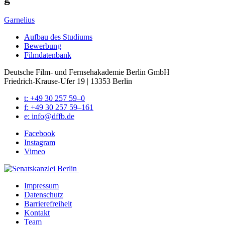
Garnelius
Auf­bau des Stu­di­ums
Bewer­bung
Film­da­ten­bank
Deutsche Film- und Fernseh­akademie Berlin GmbH
Friedrich-Krause-Ufer 19 | 13353 Berlin
t: +49 30 257 59–0
f: +49 30 257 59–161
e: info@​dffb.​de
Face­book
Insta­gram
Vimeo
Impres­sum
Daten­schutz
Bar­rie­re­frei­heit
Kon­takt
Team