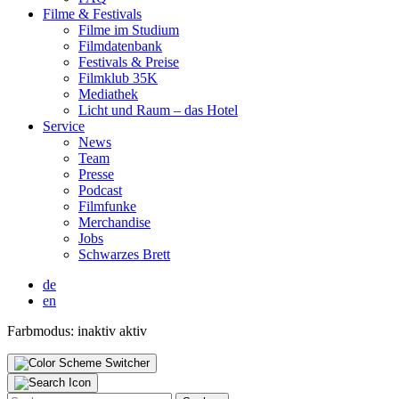
Fil­me & Fes­ti­vals
Fil­me im Stu­di­um
Film­da­ten­bank
Fes­ti­vals & Prei­se
Film­klub 35K
Media­thek
Licht und Raum – das Hotel
Ser­vice
News
Team
Pres­se
Pod­cast
Film­fun­ke
Mer­chan­di­se
Jobs
Schwar­zes Brett
de
en
Farbmodus:
inaktiv
aktiv