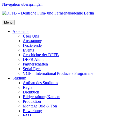
Navigation überspringen
Menü
Aka­de­mie
Über Uns
Aus­stat­tung
Dozie­ren­de
Events
Geschich­te der DFFB
DFFB Alum­ni
Part­ner­schaf­ten
Seri­al Eyes
VGF – Inter­na­tio­nal Pro­du­cers Pro­gram­me
Stu­di­um
Auf­bau des Stu­di­ums
Regie
Dreh­buch
Bildgestaltung/​​Kamera
Pro­duk­ti­on
Mon­ta­ge Bild & Ton
Bewer­bung
FAQ