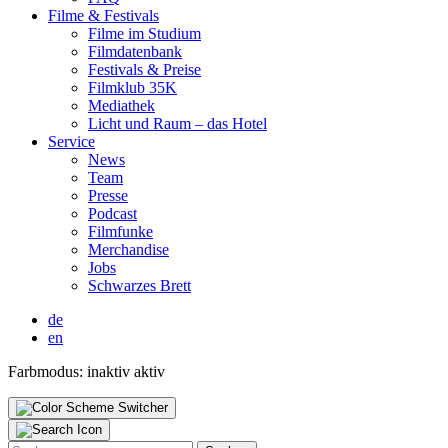
Fil­me & Fes­ti­vals
Fil­me im Stu­di­um
Film­da­ten­bank
Fes­ti­vals & Prei­se
Film­klub 35K
Media­thek
Licht und Raum – das Hotel
Ser­vice
News
Team
Pres­se
Pod­cast
Film­fun­ke
Mer­chan­di­se
Jobs
Schwar­zes Brett
de
en
Farbmodus:
inaktiv
aktiv