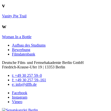
v
Vanity Pig Trail
w
Woman In a Bottle
Auf­bau des Stu­di­ums
Bewer­bung
Film­da­ten­bank
Deutsche Film- und Fernseh­akademie Berlin GmbH
Friedrich-Krause-Ufer 19 | 13353 Berlin
t: +49 30 257 59–0
f: +49 30 257 59–161
e: info@​dffb.​de
Face­book
Insta­gram
Vimeo