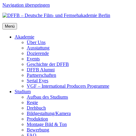
Navigation überspringen
Menü
Aka­de­mie
Über Uns
Aus­stat­tung
Dozie­ren­de
Events
Geschich­te der DFFB
DFFB Alum­ni
Part­ner­schaf­ten
Seri­al Eyes
VGF – Inter­na­tio­nal Pro­du­cers Pro­gram­me
Stu­di­um
Auf­bau des Stu­di­ums
Regie
Dreh­buch
Bildgestaltung/​​Kamera
Pro­duk­ti­on
Mon­ta­ge Bild & Ton
Bewer­bung
FAQ