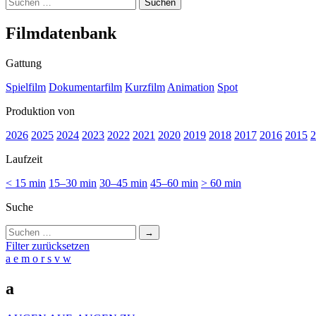
Suchen
nach:
Film­da­ten­bank
Gattung
Spielfilm
Dokumentarfilm
Kurzfilm
Animation
Spot
Produktion von
2026
2025
2024
2023
2022
2021
2020
2019
2018
2017
2016
2015
2
Laufzeit
< 15 min
15–30 min
30–45 min
45–60 min
> 60 min
Suche
Suchen
nach:
Filter zurücksetzen
a
e
m
o
r
s
v
w
a