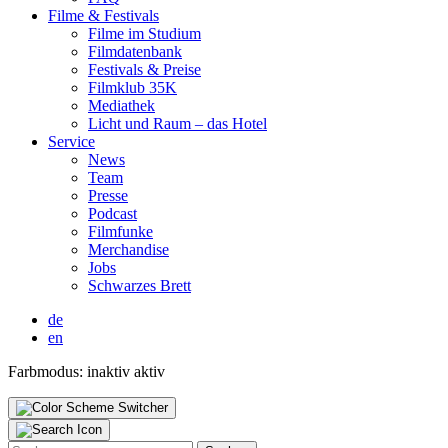
Fil­me & Fes­ti­vals
Fil­me im Stu­di­um
Film­da­ten­bank
Fes­ti­vals & Prei­se
Film­klub 35K
Media­thek
Licht und Raum – das Hotel
Ser­vice
News
Team
Pres­se
Pod­cast
Film­fun­ke
Mer­chan­di­se
Jobs
Schwar­zes Brett
de
en
Farbmodus:
inaktiv
aktiv