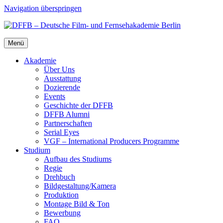
Navigation überspringen
Menü
Aka­de­mie
Über Uns
Aus­stat­tung
Dozie­ren­de
Events
Geschich­te der DFFB
DFFB Alum­ni
Part­ner­schaf­ten
Seri­al Eyes
VGF – Inter­na­tio­nal Pro­du­cers Pro­gram­me
Stu­di­um
Auf­bau des Stu­di­ums
Regie
Dreh­buch
Bildgestaltung/​​Kamera
Pro­duk­ti­on
Mon­ta­ge Bild & Ton
Bewer­bung
FAQ