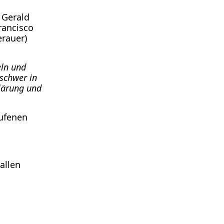
 Gerald
ran­cis­co
­au­er)
eln und
 schwer in
lä­rung und
­fe­nen
 allen