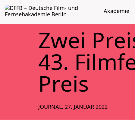
Aka­de­mie
Zwei Prei
43. Film­f
Preis
JOURNAL
,
27. JANUAR 2022