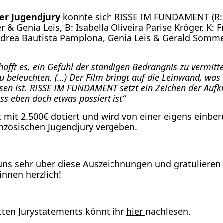
er Jugend­ju­ry
konn­te sich
RISSE IM FUNDAMENT
(R:
 & Genia Leis, B: Isa­bel­la Oli­vei­ra Pari­se Krö­ger, K: F
rea Bau­tis­ta Pam­plo­na, Genia Leis & Gerald Som­mer
afft es, ein Gefühl der stän­di­gen Bedräng­nis zu ver­mit­t
zu beleuch­ten. (…) Der Film bringt auf die Lein­wand, was
s­sen ist. RISSE IM FUNDAMENT setzt ein Zei­chen der Auf­k
ss eben doch etwas pas­siert ist“
t mit 2.500€ dotiert und wird von einer eigens ein­be­ru
zö­si­schen Jugend­ju­ry ver­ge­ben.
uns sehr über die­se Aus­zeich­nun­gen und gra­tu­lie­ren
innen herz­lich!
t­ten Jurystate­ments könnt ihr
hier
nach­le­sen.