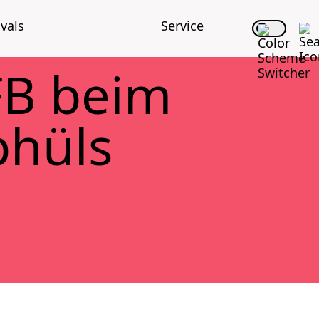
­vals
Ser­vice
FFB beim
Ophüls