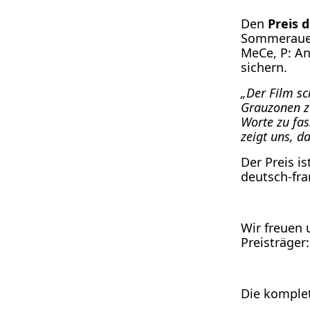
Den
Preis d
Som­mer­au­er
MeCe, P: And
sichern.
„Der Film sch
Grau­zo­nen 
Wor­te zu fa
zeigt uns, da
Der Preis is
deutsch-fran­
Wir freu­en 
Preisträger:
Die kom­ple