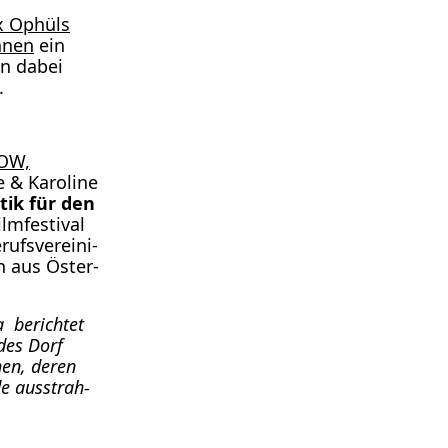
ax Ophüls
nnen
ein
en dabei
.
OW,
e & Karo­li­ne
­tik für den
­fes­ti­val
fs­ver­ei­ni­
en aus Öster­
va berich­tet
­des Dorf
hen, deren
e aus­strah­