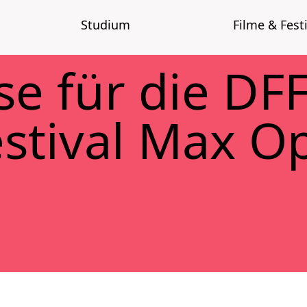
Stu­di­um
Fil­me & Fes­ti
­se für die D
es­ti­val Max 