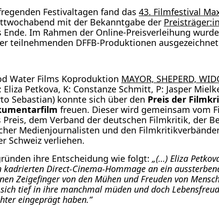
re­gen­den Fes­ti­val­ta­gen fand das
43. Film­fes­ti­val M
t­woch­abend mit der Bekannt­ga­be der
Preisträger:i
s Ende. Im Rah­men der Online-Preis­ver­lei­hung wur­d
r teil­neh­men­den DFFB-Pro­duk­tio­nen aus­ge­zeich­net
d Water Films Kopro­duk­ti­on
MAYOR, SHEPERD, WID
 Eli­za Pet­ko­va, K: Con­stan­ze Schmitt, P: Jas­per Miel­k
to Sebas­ti­an) konn­te sich über den
Preis der Film­kri
u­men­tar­film
freu­en. Die­ser wird gemein­sam vom Film
reis, dem Ver­band der deut­schen Film­kri­tik, der Beru
her Medi­en­jour­na­lis­ten und den Film­kri­tik­ver­bän­d
r Schweiz ver­lie­hen.
rün­den ihre Ent­schei­dung wie folgt:
„(…) Eli­za Pet­ko­
in kadrier­ten Direct-Cine­ma-Hom­mage an ein aus­ster­ben
­nen Zei­ge­fin­ger von den Mühen und Freu­den von Men­sc
 sich tief in ihre manch­mal müden und doch Lebens­freu­d
h­ter ein­ge­prägt haben.“