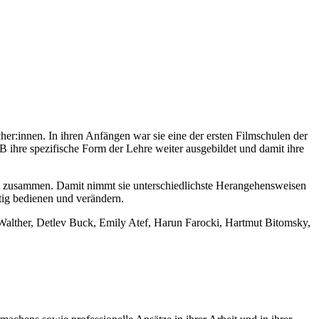
her:innen. In ihren Anfän­gen war sie eine der ers­ten Film­schu­len der
B ihre spe­zi­fi­sche Form der Leh­re wei­ter aus­ge­bil­det und damit ihre
t zusam­men. Damit nimmt sie unter­schied­lichs­te Her­an­ge­hens­wei­sen
­tig bedie­nen und ver­än­dern.
Walt­her, Det­lev Buck, Emi­ly Atef, Harun Faro­cki, Hart­mut Bitom­sky,