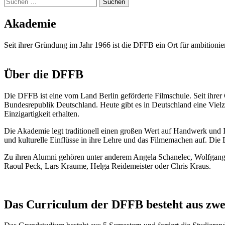
Suchen
nach:
Aka­de­mie
Seit ihrer Grün­dung im Jahr 1966 ist die DFFB ein Ort für ambi­tio­nie
Über die DFFB
Die DFFB ist eine vom Land Ber­lin geför­der­te Film­schu­le. Seit ihrer 
Bun­des­re­pu­blik Deutsch­land. Heu­te gibt es in Deutsch­land eine Viel­za
Ein­zig­ar­tig­keit erhal­ten.
Die Aka­de­mie legt tra­di­tio­nell einen gro­ßen Wert auf Hand­werk und I
und kul­tu­rel­le Ein­flüs­se in ihre Leh­re und das Fil­me­ma­chen auf. Die
Zu ihren Alum­ni gehö­ren unter ande­rem Ange­la Scha­nelec, Wolf­gang P
Raoul Peck, Lars Krau­me, Hel­ga Rei­de­meis­ter oder Chris Kraus.
Das Cur­ri­cu­lum der DFFB besteht aus zwei