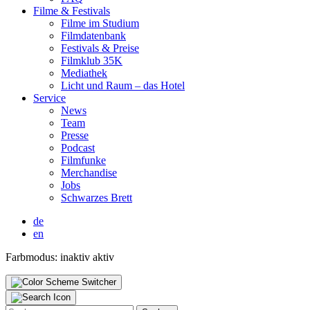
Fil­me & Fes­ti­vals
Fil­me im Stu­di­um
Film­da­ten­bank
Fes­ti­vals & Prei­se
Film­klub 35K
Media­thek
Licht und Raum – das Hotel
Ser­vice
News
Team
Pres­se
Pod­cast
Film­fun­ke
Mer­chan­di­se
Jobs
Schwar­zes Brett
de
en
Farbmodus:
inaktiv
aktiv