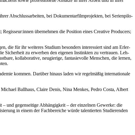
­ma­chens sowie pro­fes­sio­nel­le Ansät­ze in ihrer Arbeit und in ihrer
r Abschluss­ar­bei­ten, bei Doku­men­tar­film­pro­jek­ten, bei Seri­en­pi­lo­
 Regisseur:innen über­neh­men die Posi­ti­on eines Crea­ti­ve Pro­du­cers;
, die für ihr wei­te­res Stu­di­um beson­ders inter­es­siert sind am Erler­
ie Sicher­heit zu erwer­ben den eige­nen Instink­ten zu ver­trau­en. Leh­
, kol­la­bo­ra­ti­ve, neu­gie­ri­ge, fan­ta­sie­vol­le Men­schen, die ler­nen,
­ten.
­de­mie kom­men. Dar­über hin­aus laden wir regel­mä­ßig inter­na­tio­na­le
 Micha­el Ball­haus, Clai­re Denis, Nina Men­kes, Pedro Cos­ta, Albert
 und gegen­sei­ti­ge Abhän­gig­keit – der ein­zel­nen Gewer­ke: die
i­sie­rung in einem der Fach­be­rei­che wür­de talen­tier­ten Stu­die­ren­den