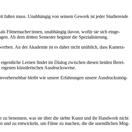
beit fußen muss. Unab­hän­gig von sei­nem Gewerk ist jeder Stu­die­ren­de
en als Filmemacher:innen, unab­hän­gig davon, wofür sie sich ein­ge­
gen. Ab dem drit­ten Semes­ter beginnt die Spe­zia­li­sie­rung.
u erwer­ben. An der Aka­de­mie ist es daher nicht unüb­lich, dass Kame­ra­
gent­li­che Ler­nen fin­det im Dia­log zwi­schen die­sen bei­den Berei­
ige­nen künst­le­ri­schen Aus­drucks­wei­se.
vor­her­seh­bar bleibt wie unse­re Erfah­run­gen unse­re Aus­drucks­mög­
e­der zu benen­nen, was sie über die sieb­te Kunst und ihr Hand­werk nicht
i­ben und zu ent­wi­ckeln, um Fil­me zu machen, die die unend­li­chen Mög­