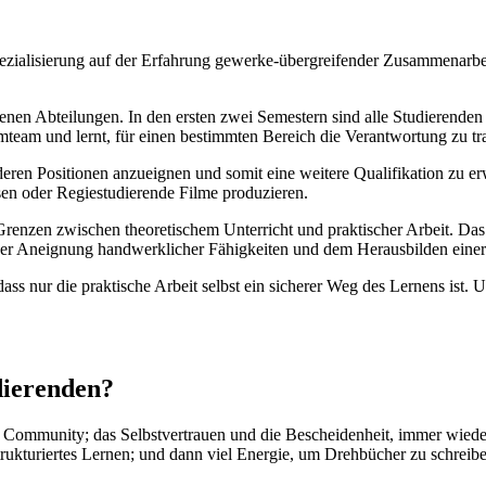
­zia­li­sie­rung auf der Erfah­rung gewer­ke-über­grei­fen­der Zusam­men­ar­
e­nen Abtei­lun­gen. In den ers­ten zwei Semes­tern sind alle Stu­die­ren­d
lm­team und lernt, für einen bestimm­ten Bereich die Ver­ant­wor­tung zu tra­
e­ren Posi­tio­nen anzu­eig­nen und somit eine wei­te­re Qua­li­fi­ka­ti­on z
­sen oder Regie­stu­die­ren­de Fil­me pro­du­zie­ren.
­zen zwi­schen theo­re­ti­schem Unter­richt und prak­ti­scher Arbeit. Das ei
r Aneig­nung hand­werk­li­cher Fähig­kei­ten und dem Her­aus­bil­den einer e
nur die prak­ti­sche Arbeit selbst ein siche­rer Weg des Ler­nens ist. Un
ie­ren­den?
zen Com­mu­ni­ty; das Selbst­ver­trau­en und die Beschei­den­heit, immer wi
truk­tu­rier­tes Ler­nen; und dann viel Ener­gie, um Dreh­bü­cher zu schre