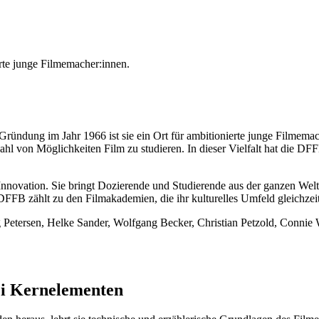
r­te jun­ge Filmemacher:innen.
Grün­dung im Jahr 1966 ist sie ein Ort für ambi­tio­nier­te jun­ge Filmemac
hl von Mög­lich­kei­ten Film zu stu­die­ren. In die­ser Viel­falt hat die DFF
nno­va­ti­on. Sie bringt Dozie­ren­de und Stu­die­ren­de aus der gan­zen Wel
 DFFB zählt zu den Film­aka­de­mien, die ihr kul­tu­rel­les Umfeld gleich­zei
eter­sen, Hel­ke San­der, Wolf­gang Becker, Chris­ti­an Pet­zold, Con­nie 
 Kern­ele­men­ten