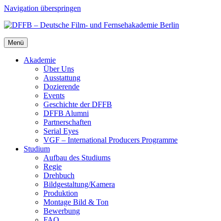
Navigation überspringen
Menü
Aka­de­mie
Über Uns
Aus­stat­tung
Dozie­ren­de
Events
Geschich­te der DFFB
DFFB Alum­ni
Part­ner­schaf­ten
Seri­al Eyes
VGF – Inter­na­tio­nal Pro­du­cers Pro­gram­me
Stu­di­um
Auf­bau des Stu­di­ums
Regie
Dreh­buch
Bildgestaltung/​​Kamera
Pro­duk­ti­on
Mon­ta­ge Bild & Ton
Bewer­bung
FAQ