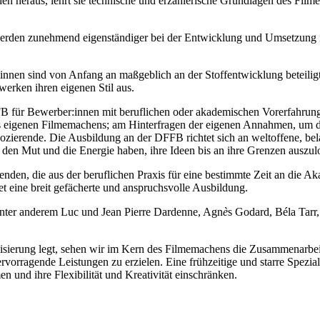
n her­aus, lehrt sie tech­ni­sche und erzäh­le­ri­sche Grund­la­gen des Fil­me
wer­den zuneh­mend eigen­stän­di­ger bei der Ent­wick­lung und Umset­zung ihre
nnen sind von Anfang an maß­geb­lich an der Stoff­ent­wick­lung betei­ligt;
wer­ken ihren eige­nen Stil aus.
B für Bewerber:innen mit beruf­li­chen oder aka­de­mi­schen Vor­er­fah­run­gen
des eige­nen Fil­me­ma­chens; am Hin­ter­fra­gen der eige­nen Annah­men, um d
n­de. Die Aus­bil­dung an der DFFB rich­tet sich an welt­of­fe­ne, belast­ba­re
 den Mut und die Ener­gie haben, ihre Ideen bis an ihre Gren­zen aus­zu­lo
en­den, die aus der beruf­li­chen Pra­xis für eine bestimm­te Zeit an die Aka
 eine breit gefä­cher­te und anspruchs­vol­le Aus­bil­dung.
ren unter ande­rem Luc und Jean Pierre Darden­ne, Agn
è
s Godard, Béla Tarr,
e­rung legt, sehen wir im Kern des Fil­me­ma­chens die Zusam­men­ar­beit –
r­ra­gen­de Leis­tun­gen zu erzie­len. Eine früh­zei­ti­ge und star­re Spe­zia­l
nd ihre Fle­xi­bi­li­tät und Krea­ti­vi­tät ein­schrän­ken.