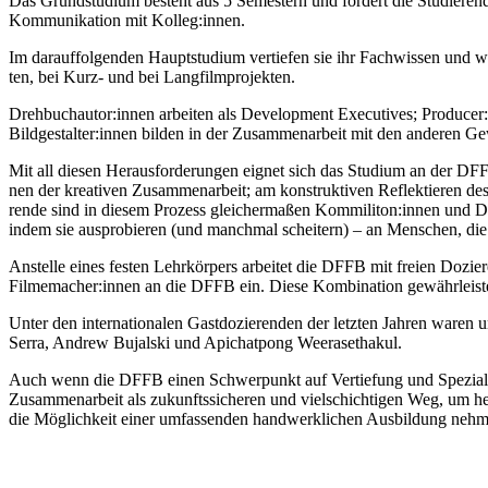
Das Grund­stu­di­um besteht aus 5 Semes­tern und for­dert die Stu­die­ren­de
Kom­mu­ni­ka­ti­on mit Kolleg:innen.
Im dar­auf­fol­gen­den Haupt­stu­di­um ver­tie­fen sie ihr Fach­wis­sen und 
ten, bei Kurz- und bei Lang­film­pro­jek­ten.
Drehbuchautor:innen arbei­ten als Deve­lo­p­ment Exe­cu­ti­ves; Producer:i
Bildgestalter:innen bil­den in der Zusam­men­ar­beit mit den ande­ren Ge
Mit all die­sen Her­aus­for­de­run­gen eig­net sich das Stu­di­um an der DFF
nen der krea­ti­ven Zusam­men­ar­beit; am kon­struk­ti­ven Reflek­tie­ren 
ren­de sind in die­sem Pro­zess glei­cher­ma­ßen Kommiliton:innen und Dozie­re
indem sie aus­pro­bie­ren (und manch­mal schei­tern) – an Men­schen, die
Anstel­le eines fes­ten Lehr­kör­pers arbei­tet die DFFB mit frei­en Dozie­r
Filmemacher:innen an die DFFB ein. Die­se Kom­bi­na­ti­on gewähr­leis­tet
Unter den inter­na­tio­na­len Gast­do­zie­ren­den der letz­ten Jah­ren wa
Ser­ra, Andrew Bujal­ski und Apichat­pong Weer­a­set­ha­kul.
Auch wenn die DFFB einen Schwer­punkt auf Ver­tie­fung und Spe­zia­li­si
Zusam­men­ar­beit als zukunfts­si­che­ren und viel­schich­ti­gen Weg, um her­vo
die Mög­lich­keit einer umfas­sen­den hand­werk­li­chen Aus­bil­dung neh­men u