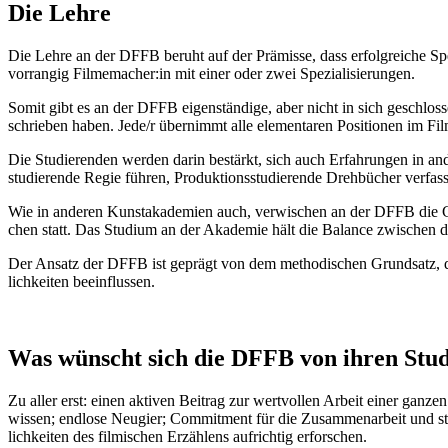
Die Leh­re
Die Leh­re an der DFFB beruht auf der Prä­mis­se, dass erfolg­rei­che Spe
vor­ran­gig Filmemacher:in mit einer oder zwei Spe­zia­li­sie­run­gen.
Somit gibt es an der DFFB eigen­stän­di­ge, aber nicht in sich geschlos­s
schrie­ben haben. Jede/​r über­nimmt alle ele­men­ta­ren Posi­tio­nen im Fi
Die Stu­die­ren­den wer­den dar­in bestärkt, sich auch Erfah­run­gen in and
stu­die­ren­de Regie füh­ren, Pro­duk­ti­ons­stu­die­ren­de Dreh­bü­cher ver­fas
Wie in ande­ren Kunst­aka­de­mien auch, ver­wi­schen an der DFFB die Gren
chen statt. Das Stu­di­um an der Aka­de­mie hält die Balan­ce zwi­schen de
Der Ansatz der DFFB ist geprägt von dem metho­di­schen Grund­satz, dass 
lich­kei­ten beein­flus­sen.
Was wünscht sich die DFFB von ihren Stu­d
Zu aller erst: einen akti­ven Bei­trag zur wert­vol­len Arbeit einer gan­
wis­sen; end­lo­se Neu­gier; Com­mit­ment für die Zusam­men­ar­beit und s
lich­kei­ten des fil­mi­schen Erzäh­lens auf­rich­tig erfor­schen.