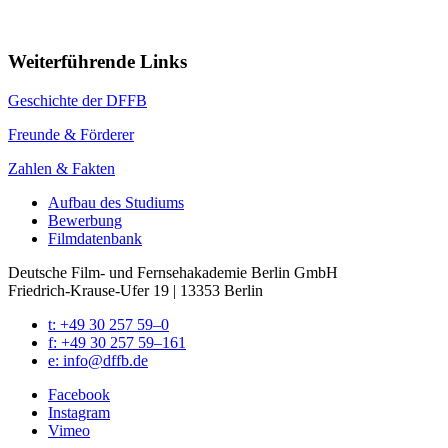
Weiterführende Links
Geschich­te der DFFB
Freun­de & För­de­rer
Zah­len & Fak­ten
Auf­bau des Stu­di­ums
Bewer­bung
Film­da­ten­bank
Deutsche Film- und Fernseh­akademie Berlin GmbH
Friedrich-Krause-Ufer 19 | 13353 Berlin
t: +49 30 257 59–0
f: +49 30 257 59–161
e: info@​dffb.​de
Face­book
Insta­gram
Vimeo