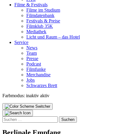
Fil­me & Fes­ti­vals
Fil­me im Stu­di­um
Film­da­ten­bank
Fes­ti­vals & Prei­se
Film­klub 35K
Media­thek
Licht und Raum – das Hotel
Ser­vice
News
Team
Pres­se
Pod­cast
Film­fun­ke
Mer­chan­di­se
Jobs
Schwar­zes Brett
Farbmodus:
inaktiv
aktiv
Suchen
nach:
Ber­li­na­le Emp­fang