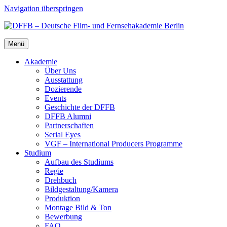
Navigation überspringen
Menü
Aka­de­mie
Über Uns
Aus­stat­tung
Dozie­ren­de
Events
Geschich­te der DFFB
DFFB Alum­ni
Part­ner­schaf­ten
Seri­al Eyes
VGF – Inter­na­tio­nal Pro­du­cers Pro­gram­me
Stu­di­um
Auf­bau des Stu­di­ums
Regie
Dreh­buch
Bildgestaltung/​​Kamera
Pro­duk­ti­on
Mon­ta­ge Bild & Ton
Bewer­bung
FAQ