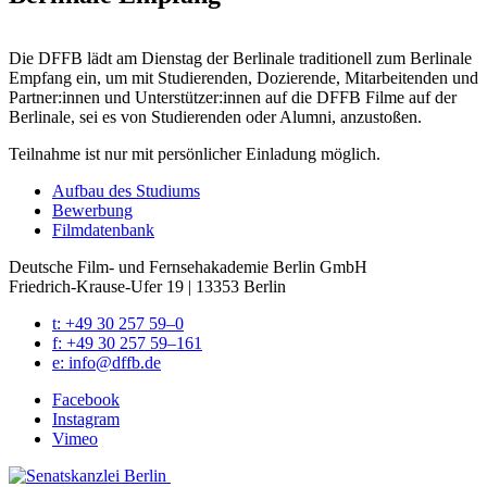
Die DFFB lädt am Diens­tag der Ber­li­na­le tra­di­tio­nell zum Ber­li­na­le
Emp­fang ein, um mit Stu­die­ren­den, Dozie­ren­de, Mit­ar­bei­ten­den und
Partner:innen und Unterstützer:innen auf die DFFB Fil­me auf der
Ber­li­na­le, sei es von Stu­die­ren­den oder Alum­ni, anzu­sto­ßen.
Teil­nah­me ist nur mit per­sön­li­cher Ein­la­dung mög­lich.
Auf­bau des Stu­di­ums
Bewer­bung
Film­da­ten­bank
Deutsche Film- und Fernseh­akademie Berlin GmbH
Friedrich-Krause-Ufer 19 | 13353 Berlin
t: +49 30 257 59–0
f: +49 30 257 59–161
e: info@​dffb.​de
Face­book
Insta­gram
Vimeo