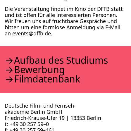
Die Ver­an­stal­tung fin­det im Kino der DFFB statt
und ist offen für alle inter­es­sier­ten Per­so­nen.
Wir freu­en uns auf frucht­ba­re Gesprä­che und
bit­ten um eine form­lo­se Anmel­dung via E‑Mail
an
events@​dffb.​de
.
Auf­bau des Stu­di­ums
Bewer­bung
Film­da­ten­bank
Deutsche Film- und Fernseh­
akademie Berlin GmbH
Friedrich-Krause-Ufer 19 | 13353 Berlin
t: +49 30 257 59–0
f: +49 30 257 59–161