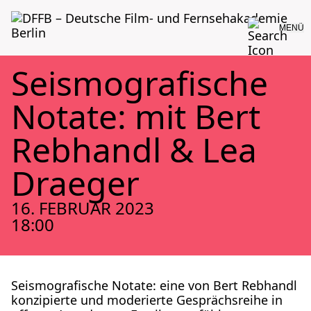
MENÜ
Seis­mo­gra­fi­sche
Nota­te: mit Bert
Reb­handl & Lea
Drae­ger
16. FEBRUAR 2023
18:00
Seis­mo­gra­fi­sche Nota­te: eine von Bert Reb­handl
kon­zi­pier­te und mode­rier­te Gesprächs­rei­he in