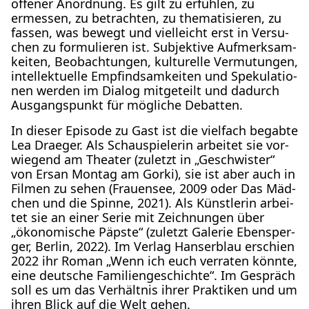
offe­ner Anord­nung. Es gilt zu erfüh­len, zu
ermes­sen, zu betrach­ten, zu the­ma­ti­sie­ren, zu
fas­sen, was bewegt und viel­leicht erst in Ver­su­
chen zu for­mu­lie­ren ist. Sub­jek­ti­ve Auf­merk­sam­
kei­ten, Beob­ach­tun­gen, kul­tu­rel­le Ver­mu­tun­gen,
intel­lek­tu­el­le Emp­find­sam­kei­ten und Spe­ku­la­tio­
nen wer­den im Dia­log mit­ge­teilt und dadurch
Aus­gangs­punkt für mög­li­che Debat­ten.
In die­ser Epi­so­de zu Gast ist die viel­fach begab­te
Lea Drae­ger. Als Schau­spie­le­rin arbei­tet sie vor­
wie­gend am Thea­ter (zuletzt in „Geschwis­ter“
von Ersan Mon­tag am Gor­ki), sie ist aber auch in
Fil­men zu sehen (Frau­en­see, 2009 oder Das Mäd­
chen und die Spin­ne, 2021). Als Künst­le­rin arbei­
tet sie an einer Serie mit Zeich­nun­gen über
„öko­no­mi­sche Päps­te“ (zuletzt Gale­rie Eben­sper­
ger, Ber­lin, 2022). Im Ver­lag Han­ser­blau erschien
2022 ihr Roman „Wenn ich euch ver­ra­ten könn­te,
eine deut­sche Fami­li­en­ge­schich­te“. Im Gespräch
soll es um das Ver­hält­nis ihrer Prak­ti­ken und um
ihren Blick auf die Welt gehen.