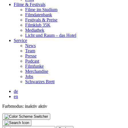
Fil­me & Fes­ti­vals
Fil­me im Stu­di­um
Film­da­ten­bank
Fes­ti­vals & Prei­se
Film­klub 35K
Media­thek
Licht und Raum – das Hotel
Ser­vice
News
Team
Pres­se
Pod­cast
Film­fun­ke
Mer­chan­di­se
Jobs
Schwar­zes Brett
de
en
Farbmodus:
inaktiv
aktiv