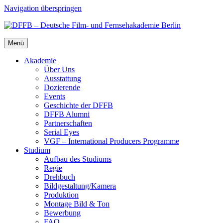
Navigation überspringen
Menü
Aka­de­mie
Über Uns
Aus­stat­tung
Dozie­ren­de
Events
Geschich­te der DFFB
DFFB Alum­ni
Part­ner­schaf­ten
Seri­al Eyes
VGF – Inter­na­tio­nal Pro­du­cers Pro­gram­me
Stu­di­um
Auf­bau des Stu­di­ums
Regie
Dreh­buch
Bildgestaltung/​​Kamera
Pro­duk­ti­on
Mon­ta­ge Bild & Ton
Bewer­bung
FAQ