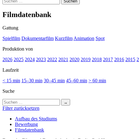
Suchen
nach:
Film­da­ten­bank
Gattung
Spielfilm
Dokumentarfilm
Kurzfilm
Animation
Spot
Produktion von
2026
2025
2024
2023
2022
2021
2020
2019
2018
2017
2016
2015
2
Laufzeit
< 15 min
15–30 min
30–45 min
45–60 min
> 60 min
Suche
Suchen
nach:
Filter zurücksetzen
Auf­bau des Stu­di­ums
Bewer­bung
Film­da­ten­bank