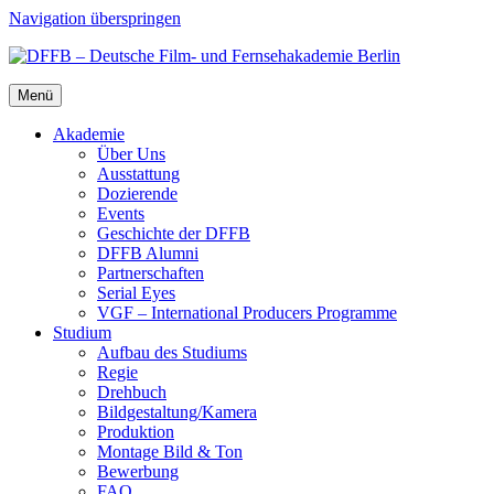
Navigation überspringen
Menü
Aka­de­mie
Über Uns
Aus­stat­tung
Dozie­ren­de
Events
Geschich­te der DFFB
DFFB Alum­ni
Part­ner­schaf­ten
Seri­al Eyes
VGF – Inter­na­tio­nal Pro­du­cers Pro­gram­me
Stu­di­um
Auf­bau des Stu­di­ums
Regie
Dreh­buch
Bildgestaltung/​​Kamera
Pro­duk­ti­on
Mon­ta­ge Bild & Ton
Bewer­bung
FAQ