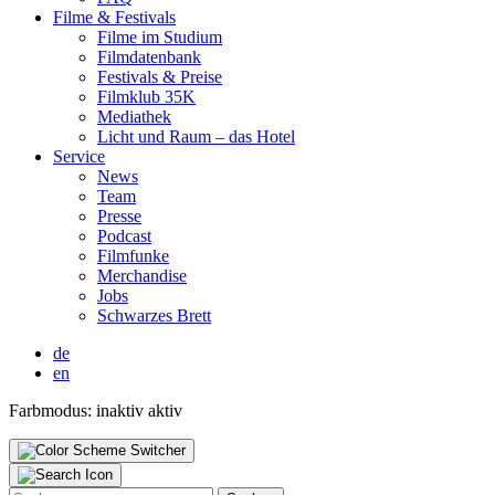
Fil­me & Fes­ti­vals
Fil­me im Stu­di­um
Film­da­ten­bank
Fes­ti­vals & Prei­se
Film­klub 35K
Media­thek
Licht und Raum – das Hotel
Ser­vice
News
Team
Pres­se
Pod­cast
Film­fun­ke
Mer­chan­di­se
Jobs
Schwar­zes Brett
de
en
Farbmodus:
inaktiv
aktiv