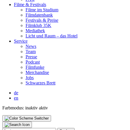
Fil­me & Fes­ti­vals
Fil­me im Stu­di­um
Film­da­ten­bank
Fes­ti­vals & Prei­se
Film­klub 35K
Media­thek
Licht und Raum – das Hotel
Ser­vice
News
Team
Pres­se
Pod­cast
Film­fun­ke
Mer­chan­di­se
Jobs
Schwar­zes Brett
de
en
Farbmodus:
inaktiv
aktiv