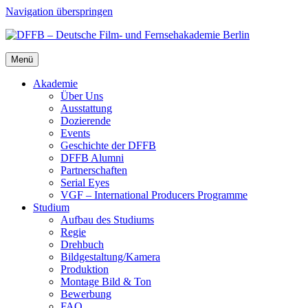
Navigation überspringen
Menü
Aka­de­mie
Über Uns
Aus­stat­tung
Dozie­ren­de
Events
Geschich­te der DFFB
DFFB Alum­ni
Part­ner­schaf­ten
Seri­al Eyes
VGF – Inter­na­tio­nal Pro­du­cers Pro­gram­me
Stu­di­um
Auf­bau des Stu­di­ums
Regie
Dreh­buch
Bildgestaltung/​​Kamera
Pro­duk­ti­on
Mon­ta­ge Bild & Ton
Bewer­bung
FAQ