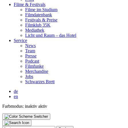
Fil­me & Fes­ti­vals
Fil­me im Stu­di­um
Film­da­ten­bank
Fes­ti­vals & Prei­se
Film­klub 35K
Media­thek
Licht und Raum – das Hotel
Ser­vice
News
Team
Pres­se
Pod­cast
Film­fun­ke
Mer­chan­di­se
Jobs
Schwar­zes Brett
de
en
Farbmodus:
inaktiv
aktiv