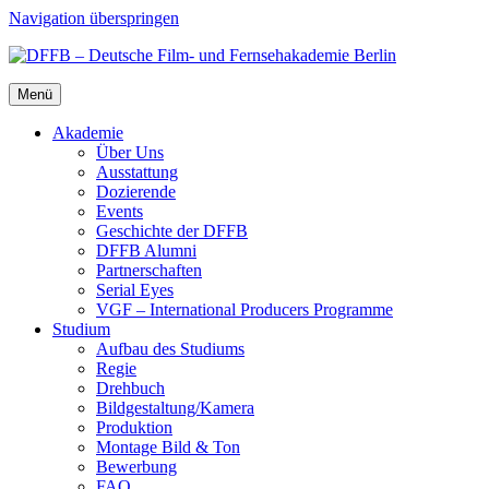
Navigation überspringen
Menü
Aka­de­mie
Über Uns
Aus­stat­tung
Dozie­ren­de
Events
Geschich­te der DFFB
DFFB Alum­ni
Part­ner­schaf­ten
Seri­al Eyes
VGF – Inter­na­tio­nal Pro­du­cers Pro­gram­me
Stu­di­um
Auf­bau des Stu­di­ums
Regie
Dreh­buch
Bildgestaltung/​​Kamera
Pro­duk­ti­on
Mon­ta­ge Bild & Ton
Bewer­bung
FAQ