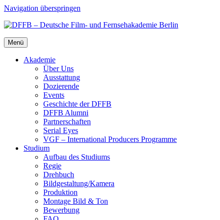
Navigation überspringen
Menü
Aka­de­mie
Über Uns
Aus­stat­tung
Dozie­ren­de
Events
Geschich­te der DFFB
DFFB Alum­ni
Part­ner­schaf­ten
Seri­al Eyes
VGF – Inter­na­tio­nal Pro­du­cers Pro­gram­me
Stu­di­um
Auf­bau des Stu­di­ums
Regie
Dreh­buch
Bildgestaltung/​​Kamera
Pro­duk­ti­on
Mon­ta­ge Bild & Ton
Bewer­bung
FAQ