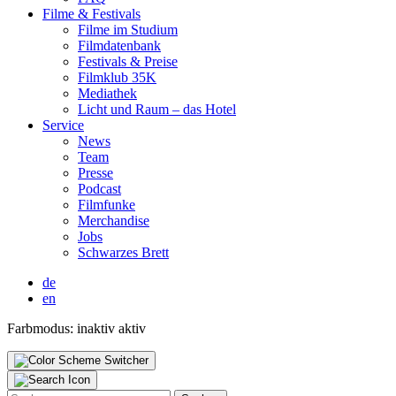
Fil­me & Fes­ti­vals
Fil­me im Stu­di­um
Film­da­ten­bank
Fes­ti­vals & Prei­se
Film­klub 35K
Media­thek
Licht und Raum – das Hotel
Ser­vice
News
Team
Pres­se
Pod­cast
Film­fun­ke
Mer­chan­di­se
Jobs
Schwar­zes Brett
de
en
Farbmodus:
inaktiv
aktiv