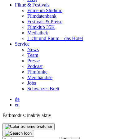
Fil­me & Fes­ti­vals
Fil­me im Stu­di­um
Film­da­ten­bank
Fes­ti­vals & Prei­se
Film­klub 35K
Media­thek
Licht und Raum – das Hotel
Ser­vice
News
Team
Pres­se
Pod­cast
Film­fun­ke
Mer­chan­di­se
Jobs
Schwar­zes Brett
de
en
Farbmodus:
inaktiv
aktiv