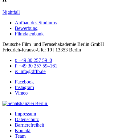
Nightfall
Auf­bau des Stu­di­ums
Bewer­bung
Film­da­ten­bank
Deutsche Film- und Fernseh­akademie Berlin GmbH
Friedrich-Krause-Ufer 19 | 13353 Berlin
t: +49 30 257 59–0
f: +49 30 257 59–161
e: info@​dffb.​de
Face­book
Insta­gram
Vimeo
Impres­sum
Daten­schutz
Bar­rie­re­frei­heit
Kon­takt
Team