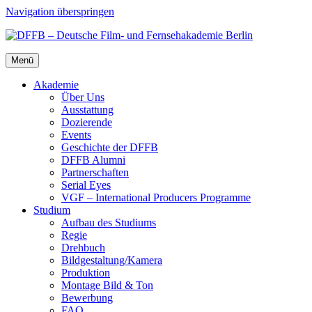
Navigation überspringen
Menü
Aka­de­mie
Über Uns
Aus­stat­tung
Dozie­ren­de
Events
Geschich­te der DFFB
DFFB Alum­ni
Part­ner­schaf­ten
Seri­al Eyes
VGF – Inter­na­tio­nal Pro­du­cers Pro­gram­me
Stu­di­um
Auf­bau des Stu­di­ums
Regie
Dreh­buch
Bildgestaltung/​​Kamera
Pro­duk­ti­on
Mon­ta­ge Bild & Ton
Bewer­bung
FAQ