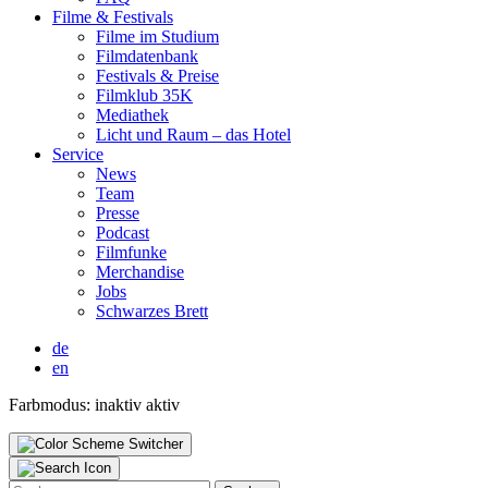
Fil­me & Fes­ti­vals
Fil­me im Stu­di­um
Film­da­ten­bank
Fes­ti­vals & Prei­se
Film­klub 35K
Media­thek
Licht und Raum – das Hotel
Ser­vice
News
Team
Pres­se
Pod­cast
Film­fun­ke
Mer­chan­di­se
Jobs
Schwar­zes Brett
de
en
Farbmodus:
inaktiv
aktiv