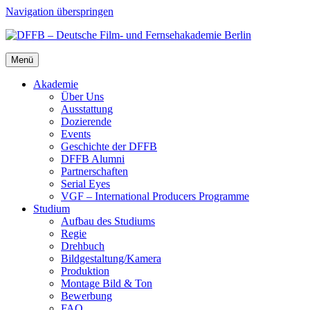
Navigation überspringen
Menü
Aka­de­mie
Über Uns
Aus­stat­tung
Dozie­ren­de
Events
Geschich­te der DFFB
DFFB Alum­ni
Part­ner­schaf­ten
Seri­al Eyes
VGF – Inter­na­tio­nal Pro­du­cers Pro­gram­me
Stu­di­um
Auf­bau des Stu­di­ums
Regie
Dreh­buch
Bildgestaltung/​​Kamera
Pro­duk­ti­on
Mon­ta­ge Bild & Ton
Bewer­bung
FAQ