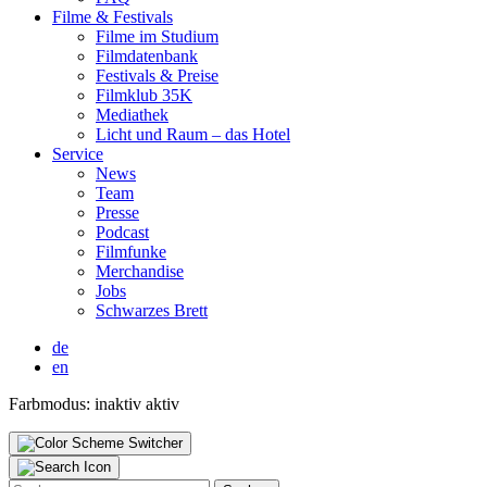
Fil­me & Fes­ti­vals
Fil­me im Stu­di­um
Film­da­ten­bank
Fes­ti­vals & Prei­se
Film­klub 35K
Media­thek
Licht und Raum – das Hotel
Ser­vice
News
Team
Pres­se
Pod­cast
Film­fun­ke
Mer­chan­di­se
Jobs
Schwar­zes Brett
de
en
Farbmodus:
inaktiv
aktiv