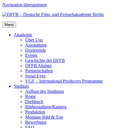
Navigation überspringen
Menü
Aka­de­mie
Über Uns
Aus­stat­tung
Dozie­ren­de
Events
Geschich­te der DFFB
DFFB Alum­ni
Part­ner­schaf­ten
Seri­al Eyes
VGF – Inter­na­tio­nal Pro­du­cers Pro­gram­me
Stu­di­um
Auf­bau des Stu­di­ums
Regie
Dreh­buch
Bildgestaltung/​​Kamera
Pro­duk­ti­on
Mon­ta­ge Bild & Ton
Bewer­bung
FAQ