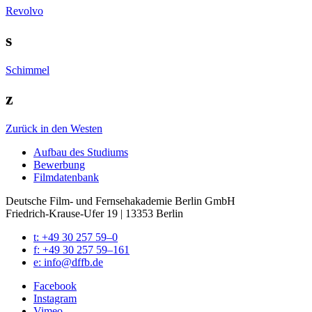
Revolvo
s
Schimmel
z
Zurück in den Westen
Auf­bau des Stu­di­ums
Bewer­bung
Film­da­ten­bank
Deutsche Film- und Fernseh­akademie Berlin GmbH
Friedrich-Krause-Ufer 19 | 13353 Berlin
t: +49 30 257 59–0
f: +49 30 257 59–161
e: info@​dffb.​de
Face­book
Insta­gram
Vimeo