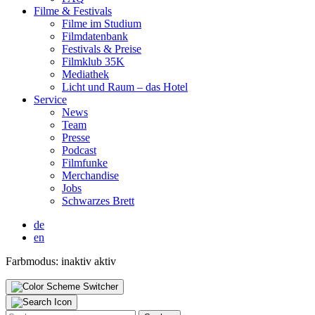
Fil­me & Fes­ti­vals
Fil­me im Stu­di­um
Film­da­ten­bank
Fes­ti­vals & Prei­se
Film­klub 35K
Media­thek
Licht und Raum – das Hotel
Ser­vice
News
Team
Pres­se
Pod­cast
Film­fun­ke
Mer­chan­di­se
Jobs
Schwar­zes Brett
de
en
Farbmodus:
inaktiv
aktiv