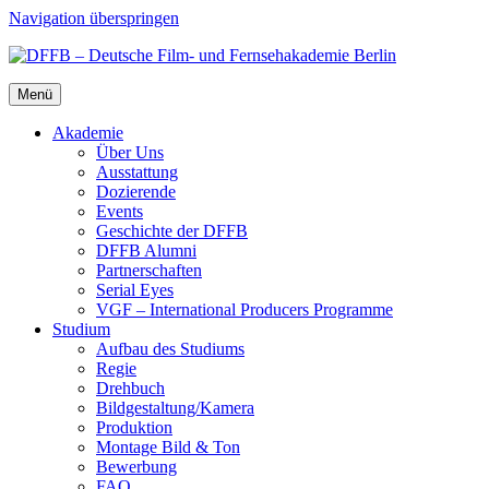
Navigation überspringen
Menü
Aka­de­mie
Über Uns
Aus­stat­tung
Dozie­ren­de
Events
Geschich­te der DFFB
DFFB Alum­ni
Part­ner­schaf­ten
Seri­al Eyes
VGF – Inter­na­tio­nal Pro­du­cers Pro­gram­me
Stu­di­um
Auf­bau des Stu­di­ums
Regie
Dreh­buch
Bildgestaltung/​​Kamera
Pro­duk­ti­on
Mon­ta­ge Bild & Ton
Bewer­bung
FAQ