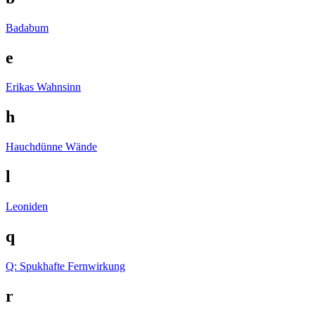
Badabum
e
Erikas Wahnsinn
h
Hauchdünne Wände
l
Leoniden
q
Q: Spukhafte Fernwirkung
r