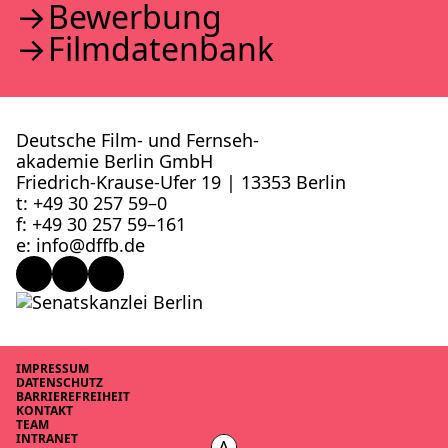
Bewer­bung
Film­da­ten­bank
Deutsche Film- und Fernseh­
akademie Berlin GmbH
Friedrich-Krause-Ufer 19 | 13353 Berlin
t: +49 30 257 59–0
f: +49 30 257 59–161
e: info@​dffb.​de
IMPRES­SUM
DATEN­SCHUTZ
BAR­RIE­RE­FREI­HEIT
KON­TAKT
TEAM
INTRA­NET
A