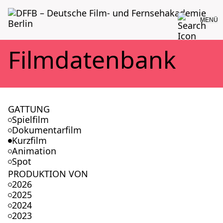
MENÜ
Film­da­ten­bank
GATTUNG
Spielfilm
Dokumentarfilm
Kurzfilm
Animation
Spot
PRODUKTION VON
2026
2025
2024
2023