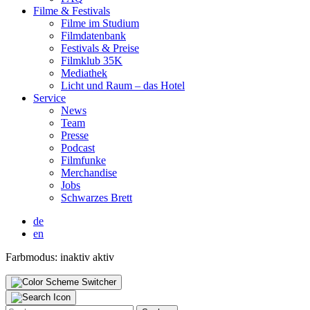
Fil­me & Fes­ti­vals
Fil­me im Stu­di­um
Film­da­ten­bank
Fes­ti­vals & Prei­se
Film­klub 35K
Media­thek
Licht und Raum – das Hotel
Ser­vice
News
Team
Pres­se
Pod­cast
Film­fun­ke
Mer­chan­di­se
Jobs
Schwar­zes Brett
de
en
Farbmodus:
inaktiv
aktiv