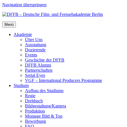
Navigation überspringen
Menü
Aka­de­mie
Über Uns
Aus­stat­tung
Dozie­ren­de
Events
Geschich­te der DFFB
DFFB Alum­ni
Part­ner­schaf­ten
Seri­al Eyes
VGF – Inter­na­tio­nal Pro­du­cers Pro­gram­me
Stu­di­um
Auf­bau des Stu­di­ums
Regie
Dreh­buch
Bildgestaltung/​​Kamera
Pro­duk­ti­on
Mon­ta­ge Bild & Ton
Bewer­bung
FAQ