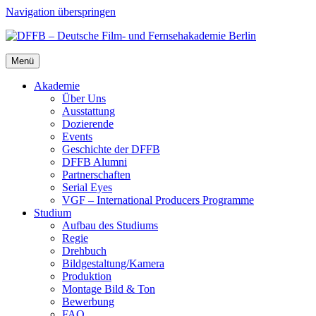
Navigation überspringen
Menü
Aka­de­mie
Über Uns
Aus­stat­tung
Dozie­ren­de
Events
Geschich­te der DFFB
DFFB Alum­ni
Part­ner­schaf­ten
Seri­al Eyes
VGF – Inter­na­tio­nal Pro­du­cers Pro­gram­me
Stu­di­um
Auf­bau des Stu­di­ums
Regie
Dreh­buch
Bildgestaltung/​​Kamera
Pro­duk­ti­on
Mon­ta­ge Bild & Ton
Bewer­bung
FAQ