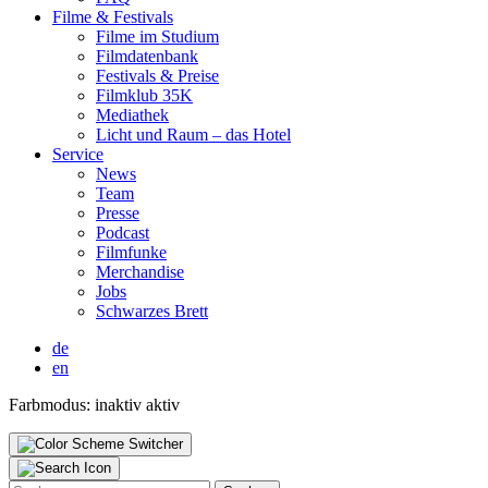
Fil­me & Fes­ti­vals
Fil­me im Stu­di­um
Film­da­ten­bank
Fes­ti­vals & Prei­se
Film­klub 35K
Media­thek
Licht und Raum – das Hotel
Ser­vice
News
Team
Pres­se
Pod­cast
Film­fun­ke
Mer­chan­di­se
Jobs
Schwar­zes Brett
de
en
Farbmodus:
inaktiv
aktiv