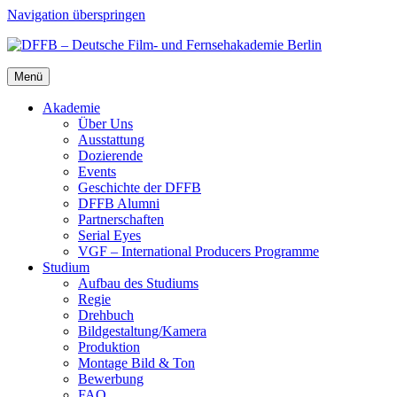
Navigation überspringen
Menü
Aka­de­mie
Über Uns
Aus­stat­tung
Dozie­ren­de
Events
Geschich­te der DFFB
DFFB Alum­ni
Part­ner­schaf­ten
Seri­al Eyes
VGF – Inter­na­tio­nal Pro­du­cers Pro­gram­me
Stu­di­um
Auf­bau des Stu­di­ums
Regie
Dreh­buch
Bildgestaltung/​​Kamera
Pro­duk­ti­on
Mon­ta­ge Bild & Ton
Bewer­bung
FAQ