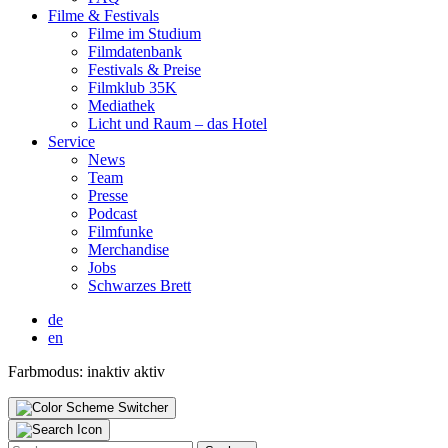
Fil­me & Fes­ti­vals
Fil­me im Stu­di­um
Film­da­ten­bank
Fes­ti­vals & Prei­se
Film­klub 35K
Media­thek
Licht und Raum – das Hotel
Ser­vice
News
Team
Pres­se
Pod­cast
Film­fun­ke
Mer­chan­di­se
Jobs
Schwar­zes Brett
de
en
Farbmodus:
inaktiv
aktiv