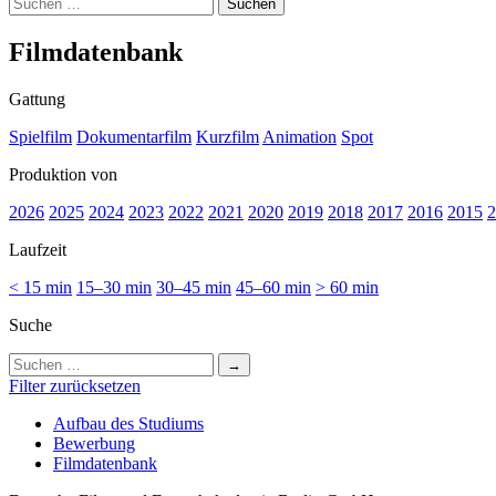
Suchen
nach:
Film­da­ten­bank
Gattung
Spielfilm
Dokumentarfilm
Kurzfilm
Animation
Spot
Produktion von
2026
2025
2024
2023
2022
2021
2020
2019
2018
2017
2016
2015
2
Laufzeit
< 15 min
15–30 min
30–45 min
45–60 min
> 60 min
Suche
Suchen
nach:
Filter zurücksetzen
Auf­bau des Stu­di­ums
Bewer­bung
Film­da­ten­bank