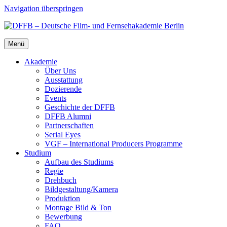
Navigation überspringen
Menü
Aka­de­mie
Über Uns
Aus­stat­tung
Dozie­ren­de
Events
Geschich­te der DFFB
DFFB Alum­ni
Part­ner­schaf­ten
Seri­al Eyes
VGF – Inter­na­tio­nal Pro­du­cers Pro­gram­me
Stu­di­um
Auf­bau des Stu­di­ums
Regie
Dreh­buch
Bildgestaltung/​​Kamera
Pro­duk­ti­on
Mon­ta­ge Bild & Ton
Bewer­bung
FAQ