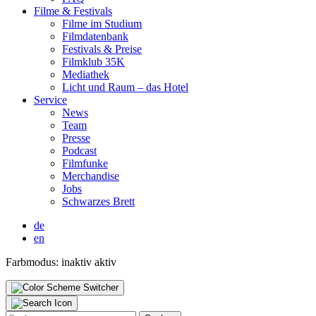
Fil­me & Fes­ti­vals
Fil­me im Stu­di­um
Film­da­ten­bank
Fes­ti­vals & Prei­se
Film­klub 35K
Media­thek
Licht und Raum – das Hotel
Ser­vice
News
Team
Pres­se
Pod­cast
Film­fun­ke
Mer­chan­di­se
Jobs
Schwar­zes Brett
de
en
Farbmodus:
inaktiv
aktiv