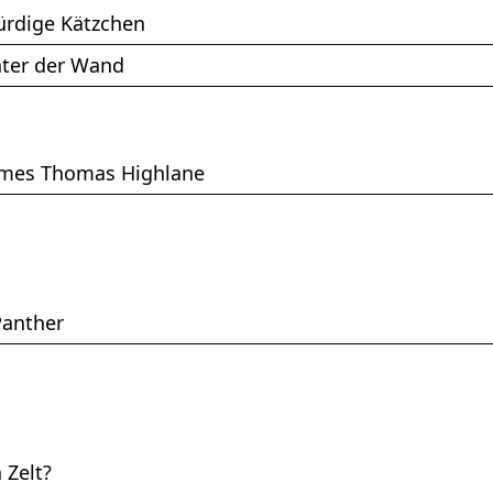
rdige Kätzchen
nter der Wand
ames Thomas Highlane
Panther
 Zelt?