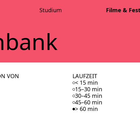
Stu­di­um
Fil­me & Fes­t
n­bank
ON VON
LAUFZEIT
< 15 min
15–30 min
30–45 min
45–60 min
> 60 min