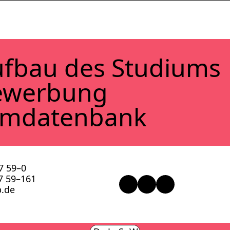
f­bau des Stu­di­ums
ewer­bung
lm­da­ten­bank
57 59–0
57 59–161
.​de