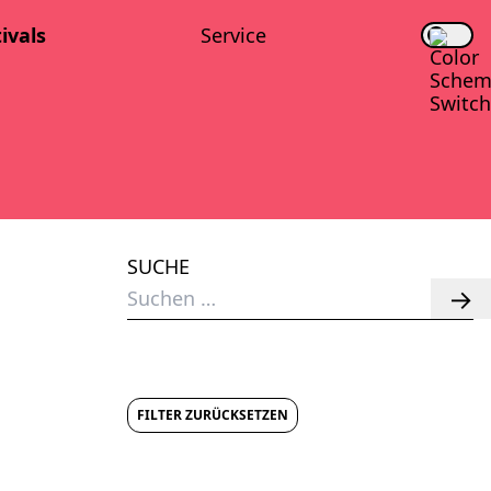
i­vals
Ser­vice
SUCHE
Suchen
nach:
FILTER ZURÜCKSETZEN