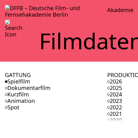
Aka­de­mie
Film­da­te
GATTUNG
PRODUKTI
Spielfilm
2026
Dokumentarfilm
2025
Kurzfilm
2024
Animation
2023
Spot
2022
2021
2020
2019
2018