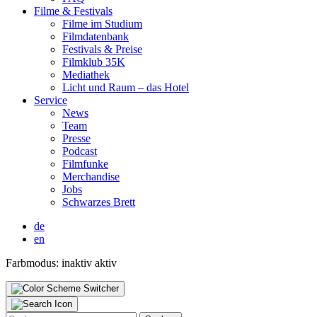
Fil­me & Fes­ti­vals
Fil­me im Stu­di­um
Film­da­ten­bank
Fes­ti­vals & Prei­se
Film­klub 35K
Media­thek
Licht und Raum – das Hotel
Ser­vice
News
Team
Pres­se
Pod­cast
Film­fun­ke
Mer­chan­di­se
Jobs
Schwar­zes Brett
de
en
Farbmodus:
inaktiv
aktiv