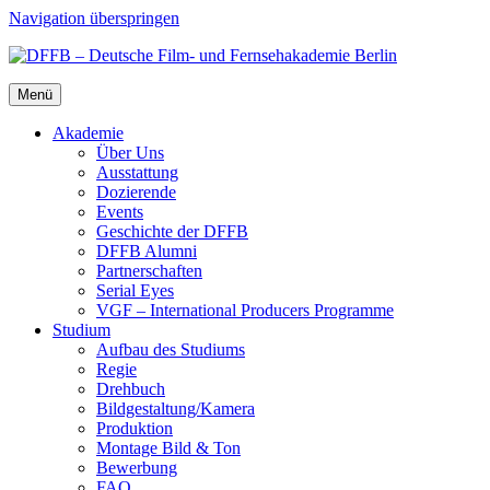
Navigation überspringen
Menü
Aka­de­mie
Über Uns
Aus­stat­tung
Dozie­ren­de
Events
Geschich­te der DFFB
DFFB Alum­ni
Part­ner­schaf­ten
Seri­al Eyes
VGF – Inter­na­tio­nal Pro­du­cers Pro­gram­me
Stu­di­um
Auf­bau des Stu­di­ums
Regie
Dreh­buch
Bildgestaltung/​​Kamera
Pro­duk­ti­on
Mon­ta­ge Bild & Ton
Bewer­bung
FAQ