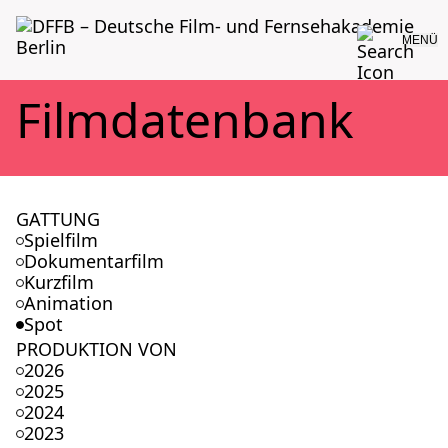
MENÜ
Film­da­ten­bank
GATTUNG
Spielfilm
Dokumentarfilm
Kurzfilm
Animation
Spot
PRODUKTION VON
2026
2025
2024
2023