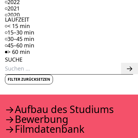
2022
2021
2020
LAUFZEIT
2019
< 15 min
2018
15–30 min
2017
30–45 min
2016
45–60 min
2015
> 60 min
2014
SUCHE
2013
Suchen
2012
nach:
2011
2010
FILTER ZURÜCKSETZEN
2009
2008
2007
2006
Auf­bau des Stu­di­ums
2005
Bewer­bung
2004
2003
Film­da­ten­bank
2002