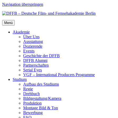
Navigation überspringen
Menü
Aka­de­mie
Über Uns
Aus­stat­tung
Dozie­ren­de
Events
Geschich­te der DFFB
DFFB Alum­ni
Part­ner­schaf­ten
Seri­al Eyes
VGF – Inter­na­tio­nal Pro­du­cers Pro­gram­me
Stu­di­um
Auf­bau des Stu­di­ums
Regie
Dreh­buch
Bildgestaltung/​​Kamera
Pro­duk­ti­on
Mon­ta­ge Bild & Ton
Bewer­bung
FAQ