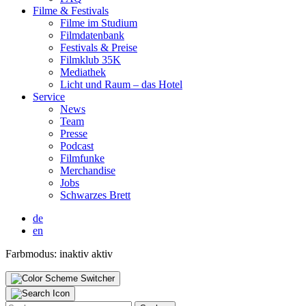
Fil­me & Fes­ti­vals
Fil­me im Stu­di­um
Film­da­ten­bank
Fes­ti­vals & Prei­se
Film­klub 35K
Media­thek
Licht und Raum – das Hotel
Ser­vice
News
Team
Pres­se
Pod­cast
Film­fun­ke
Mer­chan­di­se
Jobs
Schwar­zes Brett
de
en
Farbmodus:
inaktiv
aktiv